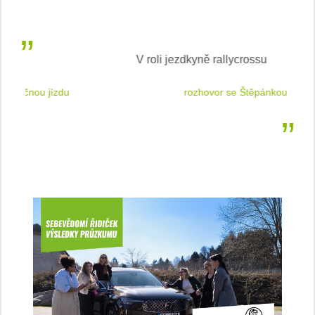
V roli jezdkyně rallycrossu
LEA
 jízdu
rozhovor se Štěpánkou Mottlovou