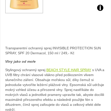
Zdroj:
archiv
webu
Transparentní ochranný sprej INVISIBLE PROTECTION SUN
SPRAY, SPF 20 Dermacol, 150 ml / 249,- Kč
Vlny jako od moře
Stylingový ochranný sprej
BEACH STYLE HAIR SPRAY
s UVA a
UVB filtry chrání vlasové vlákno před poškozením vlivem
slunečního záření. Obsahuje mořskou sůl, díky čemuž si
jednoduše vytvoříte ležérní plážové vlny. Epsomská sůl udržuje
mokrý vzhled účesu a přirozené vlny. Sprej nastříkáte do
mokrých vlasů a jednotlivé prameny upravíte tak, abyste docílili
maximálně přirozeného efektu a následně použijte fén s
difuzérem, čímž sprej zafixujete do vlasů a celkový efekt déle
vydrží.