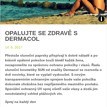
Zdroj
OPALUJTE SE ZDRAVĚ S
arch
DERMACOL
web
14. 6. 2017
Přestože sluneční paprsky přispívají k dobré náladě a po
krásně opálené pokožce touží téměř každá žena,
nezapomeňte na správnou ochranu pokožky i vlasů. Řada
sluneční kosmetiky SUN od značky Dermacol se rozrostla o
dvě novinky, které se vyplatí vyzkoušet. S novým
transparentním ochranným sprejem bude vaše pokožka
dokonale chráněna bez nepříjemného mastného povlaku.
Speciální ochranný UV sprej ošetří vaše vlasy a dodá jim
neodolatelný vzhled plážových vln.
Sprej na každý den