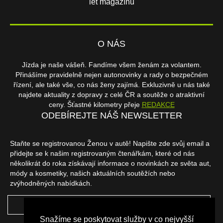
let magazínu
O NÁS
Jízda je naše vášeň. Fandíme všem ženám za volantem.
Přinášíme pravidelně nejen autonovinky a rady o bezpečném
řízení, ale také vše, co nás ženy zajímá. Exkluzivně u nás také
najdete aktuality z dopravy z celé ČR a soutěže o atraktivní
ceny. Šťastné kilometry přeje
REDAKCE
ODEBÍREJTE NÁŠ NEWSLETTER
Staňte se registrovanou Ženou v autě! Napište zde svůj email a
přidejte se k našim registrovaným čtenářkám, které od nás
několikrát do roka získávají informace o novinkách ze světa aut,
módy a kosmetiky, našich aktuálních soutěžích nebo
zvýhodněných nabídkách.
ODEBÍRAT
Snažíme se poskytovat služby v co nejvyšší
NAŠI PARTNEŘI