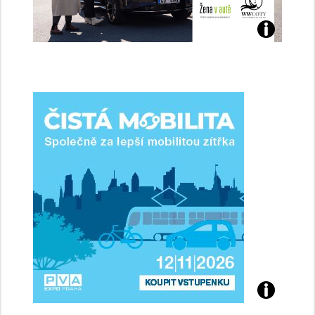
Jaké
jsme
ženy-
řidičky
Přijďte