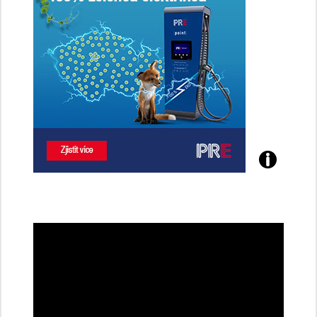
Poznejte
všechny
dobíjecí
stanice
PRE