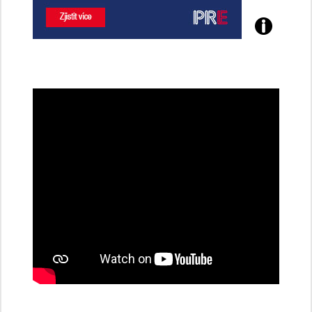
Poznejte
všechny
dobíjecí
stanice
PRE