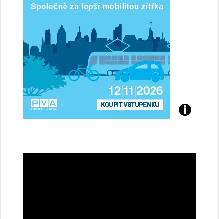
Přijďte
na
konferenci