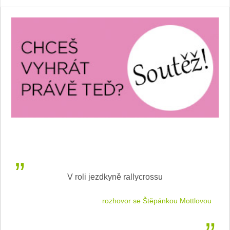
V roli jezdkyně rallycrossu
LEA
 jízdu
rozhovor se Štěpánkou Mottlovou