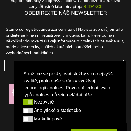
najdete aktuality z dopravy z celé ČR a soutěže o atraktivní
ceny. Šťastné kilometry přeje
REDAKCE
ODEBÍREJTE NÁŠ NEWSLETTER
Staňte se registrovanou Ženou v autě! Napište zde svůj email a
přidejte se k našim registrovaným čtenářkám, které od nás
několikrát do roka získávají informace o novinkách ze světa aut,
módy a kosmetiky, našich aktuálních soutěžích nebo
zvýhodněných nabídkách.
ODEBÍRAT
Snažíme se poskytovat služby v co nejvyšší
NAŠI PARTNEŘI
kvalitě, proto naše stránky využívají
technologii cookies. Povolení jednotlivých
typů cookies můžete ovládat níže.
Nezbytné
Nezbytné
Analytické a statistické
Analytické a statistické
Marketingové
Marketingové