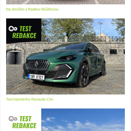
Na slovíčko s Radkou Brůžkovou
Test hybridního Renaultu Clio