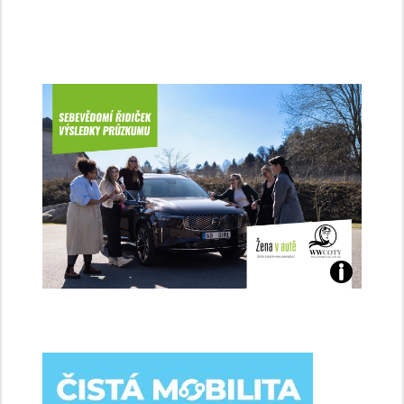
Jaké
jsme
ženy-
řidičky