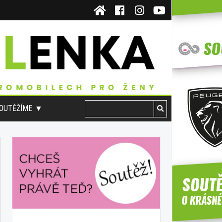
OUTĚŽÍME