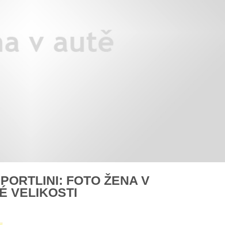
X3: auto roku z pohledu žen
Jak pečovat o auto po zim
Auto mého srdce 2026
rady na
PORTLINI: FOTO ŽENA V
É VELIKOSTI