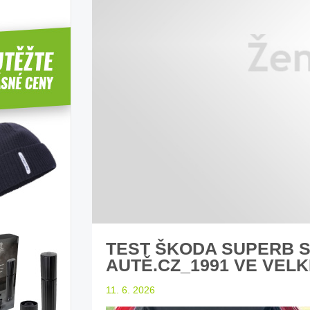
autem s dětmi
Děti a koučink v autě
BMW i
dy našeho magazínu
rady na cestu
TEST ŠKODA SUPERB S
AUTĚ.CZ_1991 VE VELK
11. 6. 2026