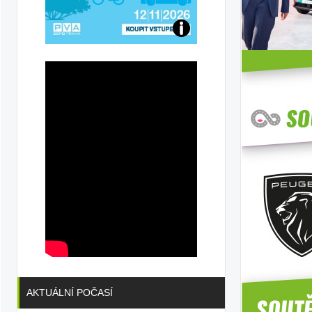
Přijďte
na
konferenci
AKTUÁLNÍ POČASÍ