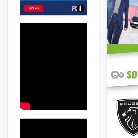
Poznejte
všechny
dobíjecí
stanice
PRE