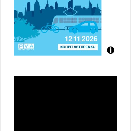
Přijďte
na
konferenci