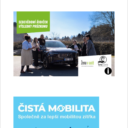
Jaké
jsme
ženy-
řidičky