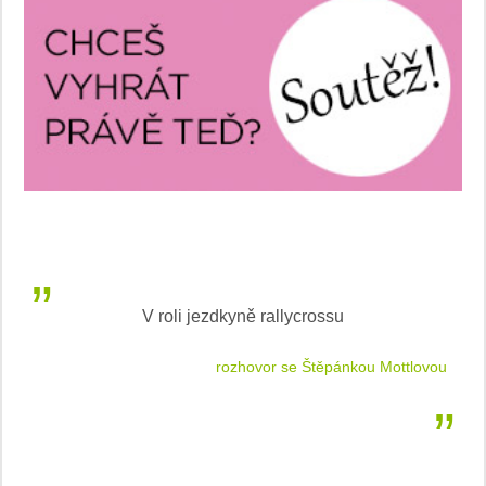
V roli jezdkyně rallycrossu
LEA
 jízdu
rozhovor se Štěpánkou Mottlovou