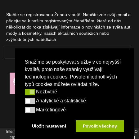
Staňte se registrovanou Ženou v autě! Napište zde svůj email a
přidejte se k našim registrovaným čtenářkám, které od nás
několikrát do roka získávají informace o novinkách ze světa aut,
módy a kosmetiky, našich aktuálních soutěžích nebo
zvýhodněných nabídkách.
ODEBÍRAT
Snažíme se poskytovat služby v co nejvyšší
NAŠI PARTNEŘI
kvalitě, proto naše stránky využívají
technologii cookies. Povolení jednotlivých
typů cookies můžete ovládat níže.
Nezbytné
Nezbytné
Analytické a statistické
Analytické a statistické
Marketingové
Marketingové
Uložit nastavení
Povolit všechny
Internetový magazín Žena v autě vydává vydavatelství Srdce Evropy s.r.o., IČO:
26744007, Bořivojova 17, Praha 3, Tel. : +420 222 726 364 |
Napište nám
|