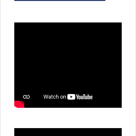
všechny
dobíjecí
stanice
PRE