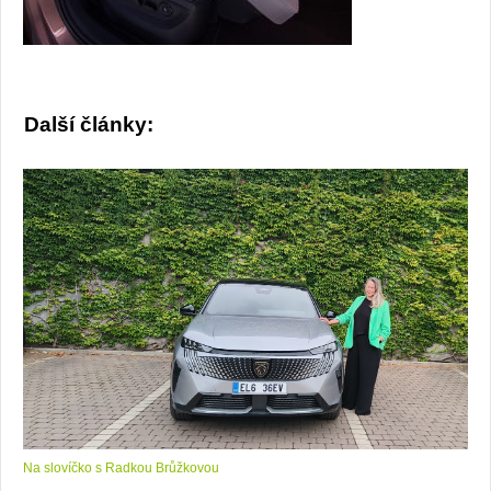
Další články:
Na slovíčko s Radkou Brůžkovou