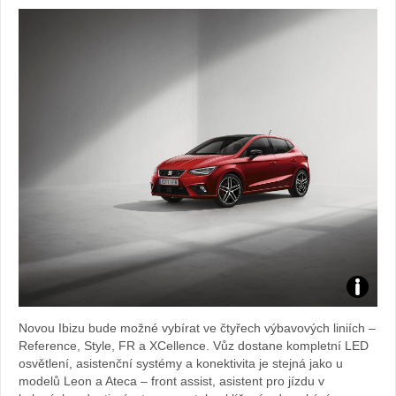
Zdroj:
Novou Ibizu bude možné vybírat ve čtyřech výbavových liniích –
fotoban
Reference, Style, FR a XCellence. Vůz dostane kompletní LED
osvětlení, asistenční systémy a konektivita je stejná jako u
automob
modelů Leon a Ateca – front assist, asistent pro jízdu v