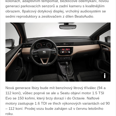
kolonách, adaptivním tempomat, bezklíčové odemykání, novou
Seat
generaci parkovacích senzorů a zadní kameru s kvalitnějším
obrazem, 8palcový dotykový displej, vrcholný audiosystém se
sedmi reproduktory a zesilovačem z dílen BeatsAudio.
Zdroj:
Nová generace Ibizy bude mít benzínový litrový tříválec (94 a
fotoban
112 koní), vůbec poprvé se ale u Seatu objeví motor 1.5 TSI
Evo se 150 koňmi, který brzy dorazí i do Octavie. Naftové
automob
motory zastupuje 1.6 TDI ve třech výkonových variantách od 90
– 112 koní. Prodej vozu bude zahájen už v červnu letošního
Seat
roku.