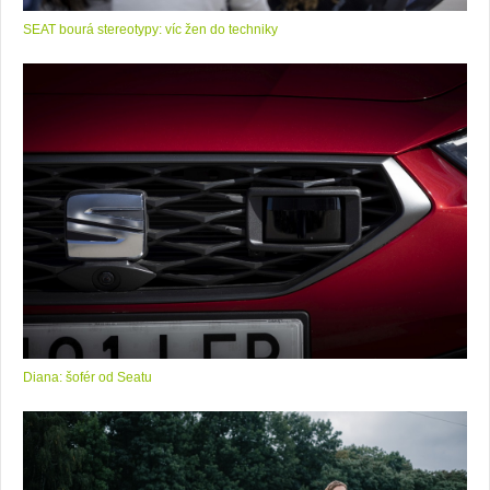
SEAT bourá stereotypy: víc žen do techniky
Diana: šofér od Seatu