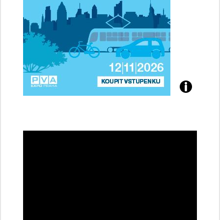
Přijďte
na
konferenci