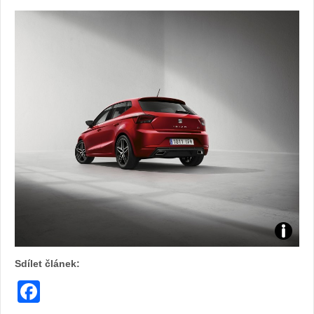
Zdroj:
Sdílet článek:
fotoban
Facebook
automob