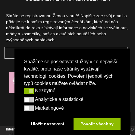
Staňte se registrovanou Ženou v autě! Napište zde svůj email a
přidejte se k našim registrovaným čtenářkám, které od nás
několikrát do roka získávají informace o novinkách ze světa aut,
módy a kosmetiky, našich aktuálních soutěžích nebo
zvýhodněných nabídkách.
ODEBÍRAT
Snažíme se poskytovat služby v co nejvyšší
NAŠI PARTNEŘI
kvalitě, proto naše stránky využívají
technologii cookies. Povolení jednotlivých
typů cookies můžete ovládat níže.
Nezbytné
Nezbytné
Analytické a statistické
Analytické a statistické
Marketingové
Marketingové
Uložit nastavení
Povolit všechny
Internetový magazín Žena v autě vydává vydavatelství Srdce Evropy s.r.o., IČO: