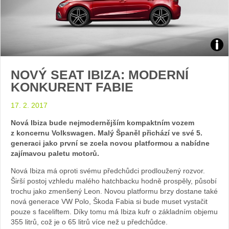
Zdroj
NOVÝ SEAT IBIZA: MODERNÍ
foto
KONKURENT FABIE
auto
17. 2. 2017
Seat
Nová Ibiza bude nejmodernějším kompaktním vozem
z koncernu Volkswagen. Malý Španěl přichází ve své 5.
generaci jako první se zcela novou platformou a nabídne
zajímavou paletu motorů.
Nová Ibiza má oproti svému předchůdci prodloužený rozvor.
Širší postoj vzhledu malého hatchbacku hodně prospěly, působí
trochu jako zmenšený Leon. Novou platformu brzy dostane také
nová generace VW Polo, Škoda Fabia si bude muset vystačit
pouze s faceliftem. Díky tomu má Ibiza kufr o základním objemu
355 litrů, což je o 65 litrů více než u předchůdce.