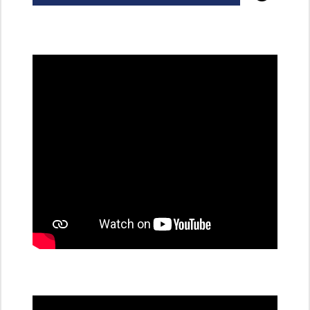
všechny
dobíjecí
stanice
PRE