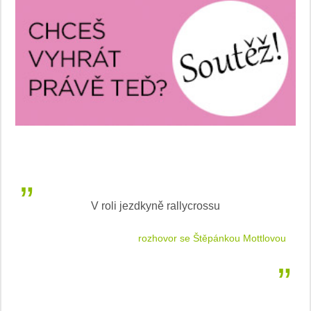
V roli jezdkyně rallycrossu
LEA
 jízdu
rozhovor se Štěpánkou Mottlovou