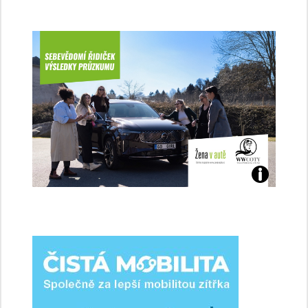
Jaké
jsme
ženy-
řidičky