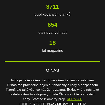
3711
publikovaných článků
654
otestovaných aut
18
let magazínu
O NÁS
Jízda je naše vášeň. Fandíme všem ženám za volantem.
Přinášíme pravidelně nejen autonovinky a rady o bezpečném
řízení, ale také vše, co nás ženy zajímá. Exkluzivně u nás také
najdete aktuality z dopravy z celé ČR a soutěže o atraktivní
ceny. Šťastné kilometry přeje
REDAKCE
ODEBÍREJTE NÁŠ NEWSLETTER