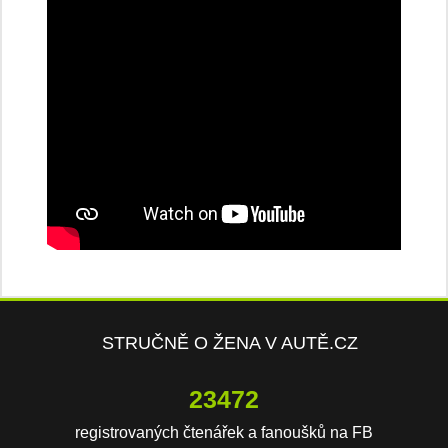
STRUČNĚ O ŽENA V AUTĚ.CZ
23472
registrovaných čtenářek a fanoušků na FB