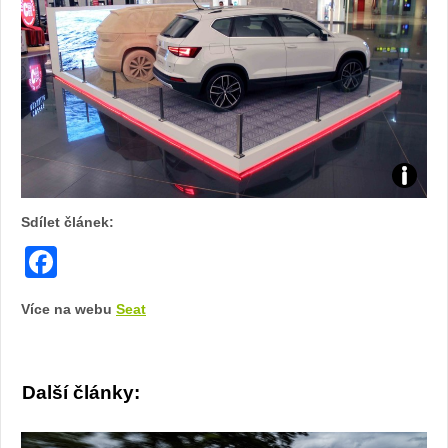
Foto:
Sdílet článek:
Sabina
Facebook
Kvášov
Více na webu
Seat
Další články: