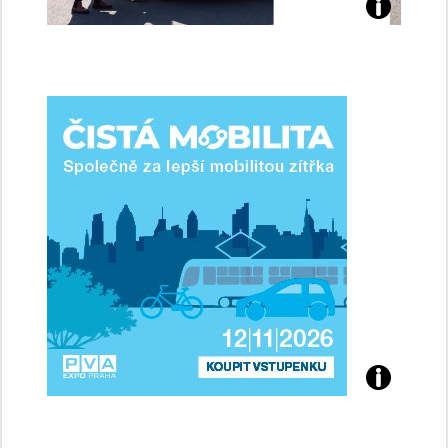
Jaké
jsme
ženy-
řidičky
Přijďte
na