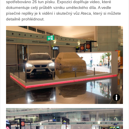
spotřebováno 26 tun písku. Expozici doplňuje video, které
dokumentuje celý průběh vzniku uměleckého díla. A vedle
písečné repliky je k vidění i skutečný vůz Ateca, který si můžete
detailně prohlédnout.
Foto:
Sabina
Kvášov