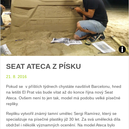
Foto
SEAT ATECA Z PÍSKU
Sabi
21. 8. 2016
Kvá
Pokud se v příštích týdnech chystáte navštívit Barcelonu, hned
na letišti El Prat vás bude vítat až do konce října nový Seat
Ateca. Ovšem není to jen tak, model má podobu velké písečné
repliky.
Repliku vytvořil známý tamní umělec Sergi Ramírez, který se
specializuje na písečné plastiky již 30 let. Za svá umělecká díla
obdržel i několik významných ocenění. Na model Ateca bylo