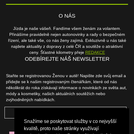
O NÁS
Jízda je naše vášeň. Fandíme všem ženám za volantem.
Přinášíme pravidelně nejen autonovinky a rady o bezpečném
řízení, ale také vše, co nás ženy zajímá. Exkluzivně u nás také
najdete aktuality z dopravy z celé ČR a soutěže o atraktivní
ceny. Šťastné kilometry přeje
REDAKCE
ODEBÍREJTE NÁŠ NEWSLETTER
Staňte se registrovanou Ženou v autě! Napište zde svůj email a
přidejte se k našim registrovaným čtenářkám, které od nás
několikrát do roka získávají informace o novinkách ze světa aut,
módy a kosmetiky, našich aktuálních soutěžích nebo
zvýhodněných nabídkách.
ODEBÍRAT
Snažíme se poskytovat služby v co nejvyšší
NAŠI PARTNEŘI
kvalitě, proto naše stránky využívají