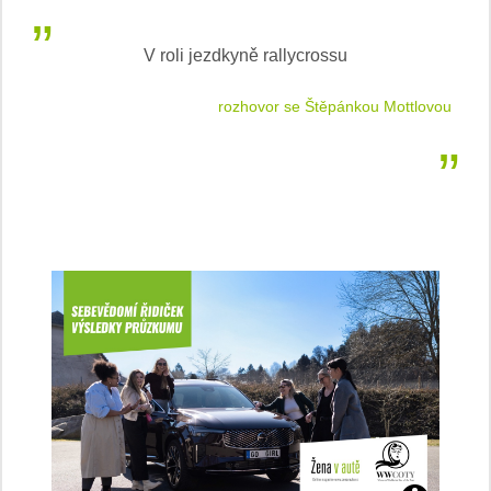
V roli jezdkyně rallycrossu
LEA
 jízdu
rozhovor se Štěpánkou Mottlovou