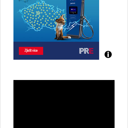
Poznejte
všechny
dobíjecí
stanice
PRE