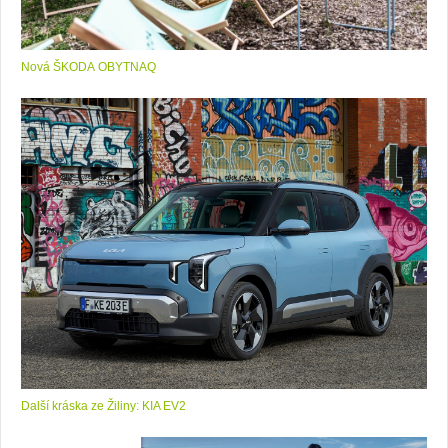
Nová ŠKODA OBYTNAQ
Další kráska ze Žiliny: KIA EV2