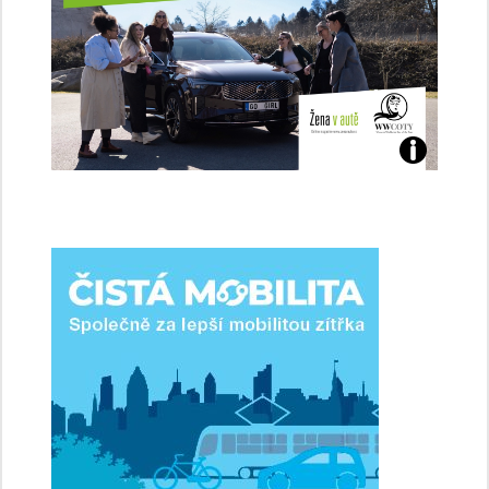
Jaké
jsme
ženy-
řidičky