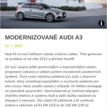
Zdroj
MODERNIZOVANÉ AUDI A3
foto
22. 7. 2016
auto
Audi A3 si mezi řidičkami získalo značnou oblibu. Třetí generace
Audi
se prodává už od roku 2012 a přichází facelift.
A3 nyní zaujme ještě sportovnějším a expresivnějším stylem,
progresivní výbavou a velkým počtem inovativních asistenčních
systémů. Ženy ocení zejména asistenta pro jízdu v dopravní
koloně, který usnadňuje popojíždění a současně asistenta pro
stav nouze, který vozidlo zastaví v případě, že řidička nereaguje
na výstražná upozornění. Samozřejmostí je možnost připojení
chytrého telefonu k systému Audi a další služby založené na
připojení k internetu. Vůz nabízí tři zážehové a tři vznětové
motory s výkonem od 81 kW (110 k) do 140 kW (190 k).