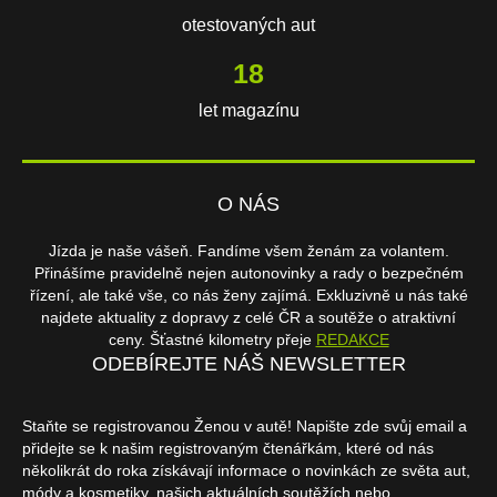
otestovaných aut
18
let magazínu
O NÁS
Jízda je naše vášeň. Fandíme všem ženám za volantem.
Přinášíme pravidelně nejen autonovinky a rady o bezpečném
řízení, ale také vše, co nás ženy zajímá. Exkluzivně u nás také
najdete aktuality z dopravy z celé ČR a soutěže o atraktivní
ceny. Šťastné kilometry přeje
REDAKCE
ODEBÍREJTE NÁŠ NEWSLETTER
Staňte se registrovanou Ženou v autě! Napište zde svůj email a
přidejte se k našim registrovaným čtenářkám, které od nás
několikrát do roka získávají informace o novinkách ze světa aut,
módy a kosmetiky, našich aktuálních soutěžích nebo