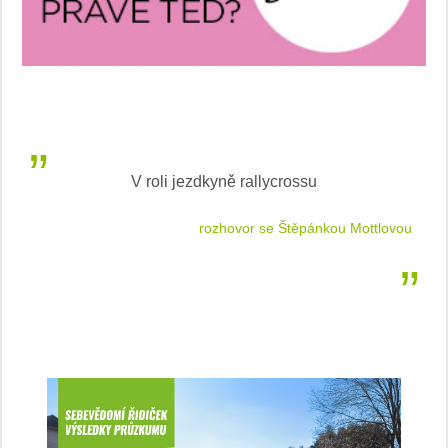
V roli jezdkyně rallycrossu
LEA
 jízdu
rozhovor se Štěpánkou Mottlovou