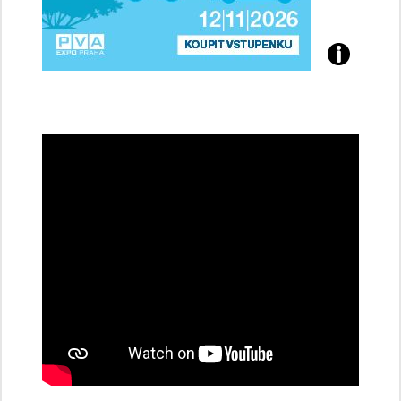
Přijďte
na
konferenci