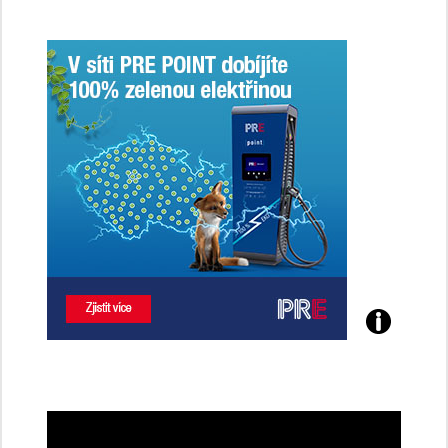
Poznejte
všechny
dobíjecí