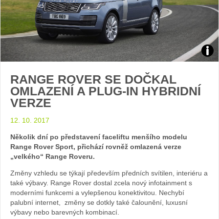
Zdroj
RANGE ROVER SE DOČKAL
foto
OMLAZENÍ A PLUG-IN HYBRIDNÍ
VERZE
auto
12. 10. 2017
Lan
Několik dní po představení faceliftu menšího modelu
Rov
Range Rover Sport, přichází rovněž omlazená verze
„velkého“ Range Roveru.
Změny vzhledu se týkají především předních svítilen, interiéru a
také výbavy. Range Rover dostal zcela nový infotainment s
moderními funkcemi a vylepšenou konektivitou. Nechybí
palubní internet, změny se dotkly také čalounění, luxusní
výbavy nebo barevných kombinací.