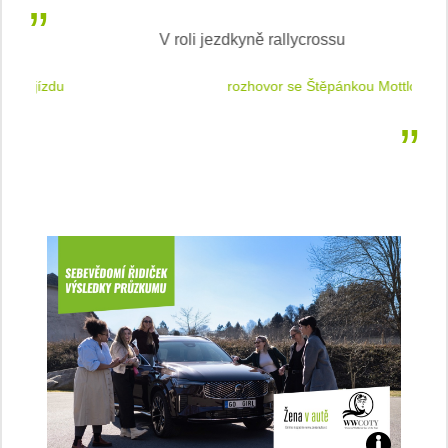
V roli jezdkyně rallycrossu
LEA
 jízdu
rozhovor se Štěpánkou Mottlovou