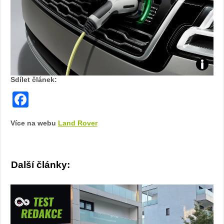
Zdroj:
Sdílet článek:
fotoban
Facebook
automob
Více na webu
Land Rover
Land
Rover
Další články: