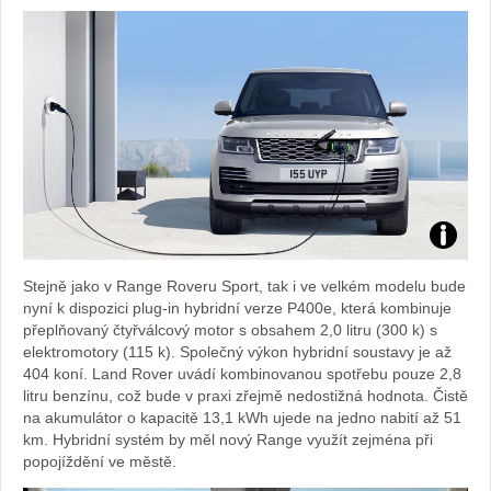
Zdroj:
Stejně jako v Range Roveru Sport, tak i ve velkém modelu bude
fotoban
nyní k dispozici plug-in hybridní verze P400e, která kombinuje
přeplňovaný čtyřválcový motor s obsahem 2,0 litru (300 k) s
automob
elektromotory (115 k). Společný výkon hybridní soustavy je až
404 koní. Land Rover uvádí kombinovanou spotřebu pouze 2,8
Land
litru benzínu, což bude v praxi zřejmě nedostižná hodnota. Čistě
na akumulátor o kapacitě 13,1 kWh ujede na jedno nabití až 51
km. Hybridní systém by měl nový Range využít zejména při
Rover
popojíždění ve městě.