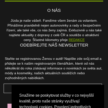
O NÁS
Jízda je naše vášeň. Fandíme všem ženám za volantem.
Přinášíme pravidelně nejen autonovinky a rady o bezpečném
řízení, ale také vše, co nás ženy zajímá. Exkluzivně u nás také
najdete aktuality z dopravy z celé ČR a soutěže o atraktivní
ceny. Šťastné kilometry přeje
REDAKCE
ODEBÍREJTE NÁŠ NEWSLETTER
Staňte se registrovanou Ženou v autě! Napište zde svůj email a
přidejte se k našim registrovaným čtenářkám, které od nás
několikrát do roka získávají informace o novinkách ze světa aut,
módy a kosmetiky, našich aktuálních soutěžích nebo
zvýhodněných nabídkách.
ODEBÍRAT
Snažíme se poskytovat služby v co nejvyšší
NAŠI PARTNEŘI
kvalitě, proto naše stránky využívají
technologii cookies. Povolení jednotlivých