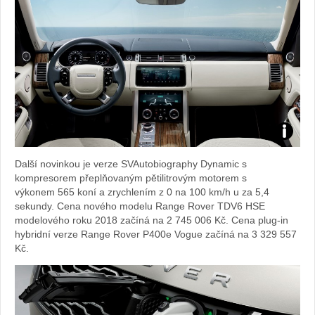
Zdroj:
Další novinkou je verze SVAutobiography Dynamic s
fotoban
kompresorem přeplňovaným pětilitrovým motorem s
výkonem 565 koní a zrychlením z 0 na 100 km/h u za 5,4
automob
sekundy. Cena nového modelu Range Rover TDV6 HSE
modelového roku 2018 začíná na 2 745 006 Kč. Cena plug-in
Land
hybridní verze Range Rover P400e Vogue začíná na 3 329 557
Kč.
Rover