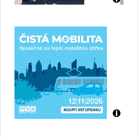
Jaké
jsme
ženy-
řidičky
Přijďte
na