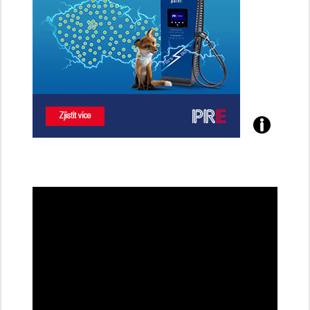
Poznejte
všechny
dobíjecí
stanice
PRE