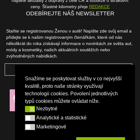
najdete aktuality z dopravy z celé ČR a soutěže o atraktivní
ceny. Šťastné kilometry přeje
REDAKCE
ODEBÍREJTE NÁŠ NEWSLETTER
Staňte se registrovanou Ženou v autě! Napište zde svůj email a
přidejte se k našim registrovaným čtenářkám, které od nás
několikrát do roka získávají informace o novinkách ze světa aut,
módy a kosmetiky, našich aktuálních soutěžích nebo
zvýhodněných nabídkách.
ODEBÍRAT
Snažíme se poskytovat služby v co nejvyšší
NAŠI PARTNEŘI
kvalitě, proto naše stránky využívají
technologii cookies. Povolení jednotlivých
typů cookies můžete ovládat níže.
Nezbytné
Nezbytné
Analytické a statistické
Analytické a statistické
Marketingové
Marketingové