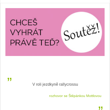
V roli jezdkyně rallycrossu
LEA
 jízdu
rozhovor se Štěpánkou Mottlovou