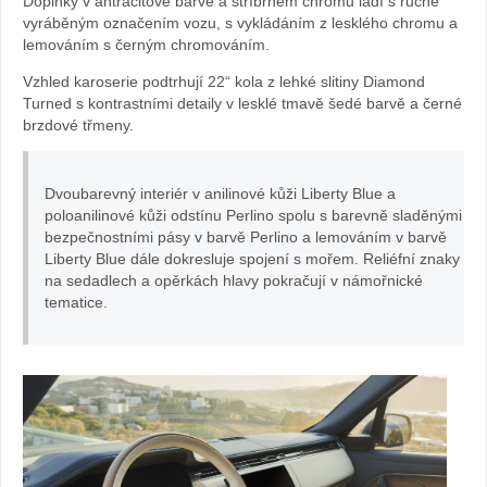
Doplňky v antracitové barvě a stříbrném chromu ladí s ručně
Range
vyráběným označením vozu, s vykládáním z lesklého chromu a
lemováním s černým chromováním.
Rover
Vzhled karoserie podtrhují 22“ kola z lehké slitiny Diamond
Turned s kontrastními detaily v lesklé tmavě šedé barvě a černé
brzdové třmeny.
Dvoubarevný interiér v anilinové kůži Liberty Blue a
poloanilinové kůži odstínu Perlino spolu s barevně sladěnými
bezpečnostními pásy v barvě Perlino a lemováním v barvě
Liberty Blue dále dokresluje spojení s mořem. Reliéfní znaky
na sedadlech a opěrkách hlavy pokračují v námořnické
tematice.