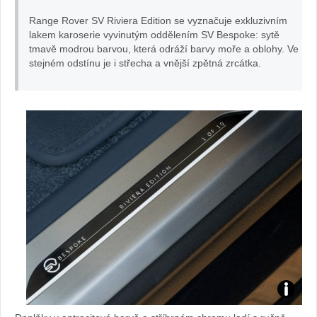
Range Rover SV Riviera Edition se vyznačuje exkluzivním
lakem karoserie vyvinutým oddělením SV Bespoke: sytě
tmavě modrou barvou, která odráží barvy moře a oblohy. Ve
stejném odstínu je i střecha a vnější zpětná zrcátka.
foto