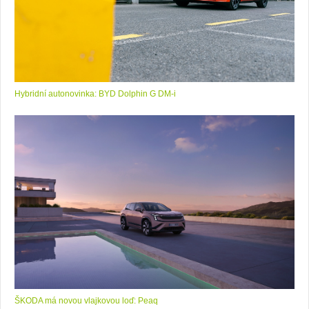
Hybridní autonovinka: BYD Dolphin G DM-i
ŠKODA má novou vlajkovou loď: Peaq