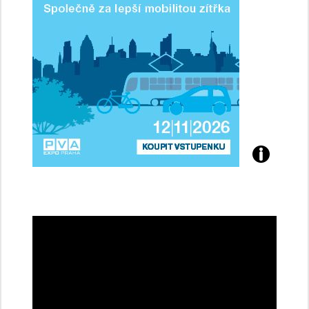
Přijďte
na
konferenci