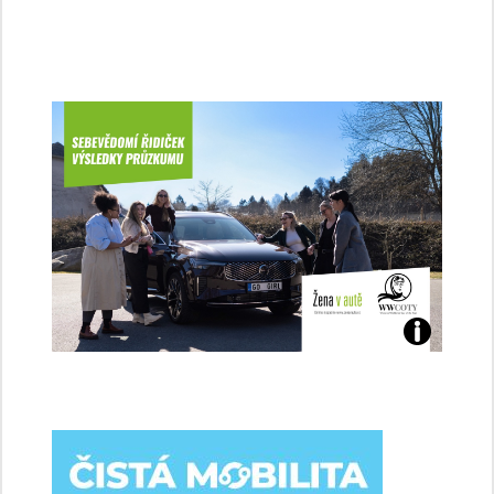
Jaké
jsme
ženy-
řidičky