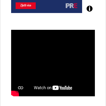
Poznejte
všechny
dobíjecí
stanice
PRE