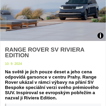
foto
RANGE ROVER SV RIVIERA
Ran
EDITION
Rov
10. 9. 2024
Na světě je jich pouze deset a jeho cena
odpovídá garsonce v centru Prahy. Range
Rover ukázal v rámci výbavy na přání SV
Bespoke speciální verzi svého prémiového
SUV. Inspiroval se evropským pobřežím a
nazval ji Riviera Edition.