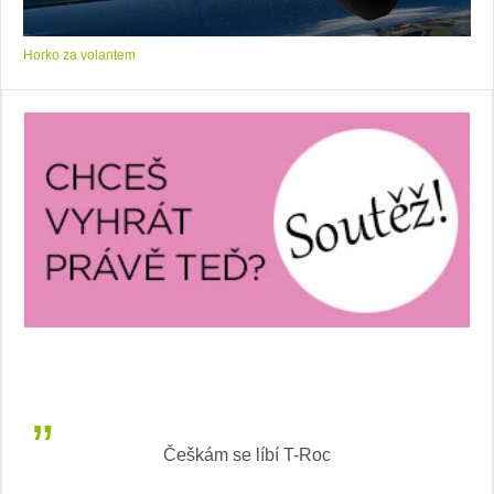
Horko za volantem
Češkám se líbí T-Roc