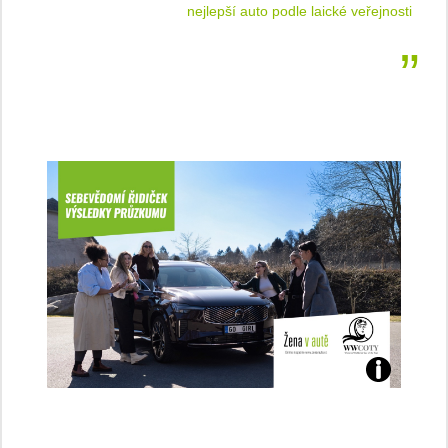
 cestu
nejlepší auto podle laické veřejnosti
Jaké
jsme