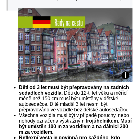
N
Děti od 3 let musí být přepravovány na zadních
ě
sedadlech vozidla.
Děti do 12-ti let věku a měřící
méně než 150 cm musí být umístěny v dětské
autosedačce. Dítě mladší 3 let nesmí být
m
přepravováno ve vozidle bez dětské autosedačky.
Všechna vozidla musí být v případě poruchy, nebo
ec
nehody označena výstražným
trojúhelníkem. Musí
být umístěn 100 m za vozidlem a na dálnici 200
m za vozidlem.
ko
Reflexní vesta je povinná pro každého, kdo