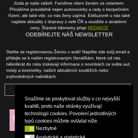
Jízda je naše vášeň. Fandíme všem ženám za volantem.
Přinášíme pravidelně nejen autonovinky a rady o bezpečném
řízení, ale také vše, co nás ženy zajímá. Exkluzivně u nás také
najdete aktuality z dopravy z celé ČR a soutěže o atraktivní
ceny. Šťastné kilometry přeje
REDAKCE
ODEBÍREJTE NÁŠ NEWSLETTER
Staňte se registrovanou Ženou v autě! Napište zde svůj email a
přidejte se k našim registrovaným čtenářkám, které od nás
několikrát do roka získávají informace o novinkách ze světa aut,
módy a kosmetiky, našich aktuálních soutěžích nebo
zvýhodněných nabídkách.
ODEBÍRAT
Snažíme se poskytovat služby v co nejvyšší
NAŠI PARTNEŘI
kvalitě, proto naše stránky využívají
technologii cookies. Povolení jednotlivých
typů cookies můžete ovládat níže.
Nezbytné
Nezbytné
Analytické a statistické