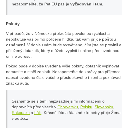
nezapomeňte, že Pet EU pas
je vyžadován i tam.
Pokuty
V případě, že v Německu překročíte povolenou rychlost a
nepokutuje vás přímo policejní hlídka, tak vám přijde
poštou
oznámení
. V dopisu vám bude vysvětleno, čím jste se provinil a
přiložený dotazník, který můžete vyplnit i online přes uvedenou
online adresu.
Pokud bude v dopise uvedena výše pokuty, dotazník vyplňovat
nemusíte a stačí zaplatit. Nezapomeňte do zprávy pro příjemce
napsat uvedené číslo vašeho přestupkového řízení a poznávací
značku auta.
Seznamte se s těmi nejzásadnějšími informacemi o
dopravních předpisech v
Chorvatsku
,
Polsku
,
Slovensku
,
Rakousku
a
Itálii
. Krásné léto a šťastné kilometry přeje Žena
v autě.cz