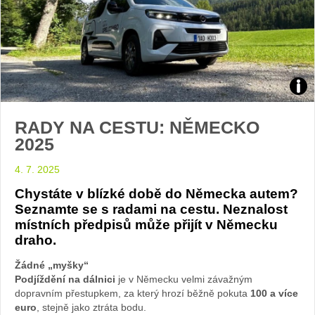
Ope
RADY NA CESTU: NĚMECKO
na
2025
dovo
4. 7. 2025
foto
Chystáte v blízké době do Německa autem?
Seznamte se s radami na cestu. Neznalost
Žen
místních předpisů může přijít v Německu
draho.
v
Žádné „myšky“
Podjíždění na dálnici
je v Německu velmi závažným
autě
dopravním přestupkem, za který hrozí běžně pokuta
100 a více
euro
, stejně jako ztráta bodu.