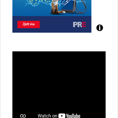
Poznejte
všechny
dobíjecí
stanice
PRE