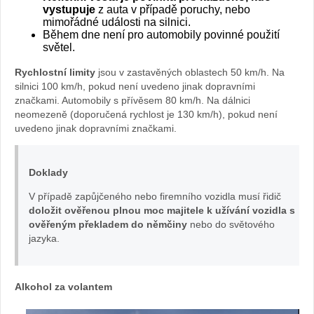
vystupuje
z auta v případě poruchy, nebo
Zd
mimořádné události na silnici.
Během dne není pro automobily povinné použití
světel.
roj
Rychlostní limity
jsou v zastavěných oblastech 50 km/h. Na
:
silnici 100 km/h, pokud není uvedeno jinak dopravními
značkami. Automobily s přívěsem 80 km/h. Na dálnici
neomezeně (doporučená rychlost je 130 km/h), pokud není
ar
uvedeno jinak dopravními značkami.
ch
Doklady
iv
V případě zapůjčeného nebo firemního vozidla musí řidič
doložit ověřenou plnou moc majitele k užívání vozidla s
w
ověřeným překladem do němčiny
nebo do světového
jazyka.
eb
u
Alkohol za volantem