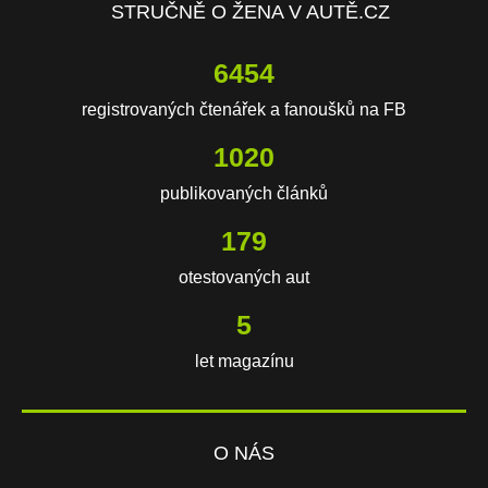
STRUČNĚ O ŽENA V AUTĚ.CZ
10262
registrovaných čtenářek a fanoušků na FB
1622
publikovaných článků
285
otestovaných aut
8
let magazínu
O NÁS