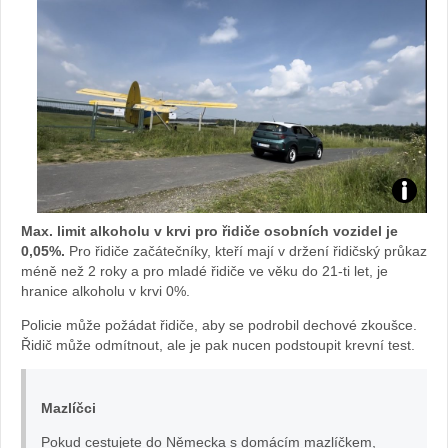
Opel
Max. limit alkoholu v krvi pro řidiče osobních vozidel je
Frontera
0,05%.
Pro řidiče začátečníky, kteří mají v držení řidičský průkaz
méně než 2 roky a pro mladé řidiče ve věku do 21-ti let, je
hranice alkoholu v krvi 0%.
foto
Policie může požádat řidiče, aby se podrobil dechové zkoušce.
Opel
Řidič může odmítnout, ale je pak nucen podstoupit krevní test.
Mazlíčci
Pokud cestujete do Německa s domácím mazlíčkem,