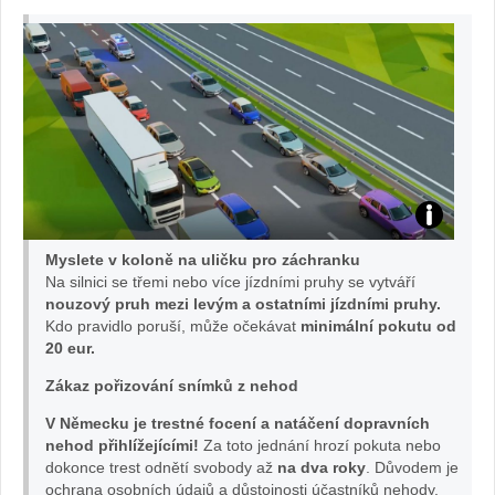
ulička
Myslete v koloně na uličku pro záchranku
IZS:
Na silnici se třemi nebo více jízdními pruhy se vytváří
nouzový pruh mezi levým a ostatními jízdními pruhy.
Kdo pravidlo poruší, může očekávat
minimální pokutu od
foto
20 eur.
BESIP
Zákaz pořizování snímků z nehod
V Německu je trestné focení a natáčení dopravních
nehod přihlížejícími!
Za toto jednání hrozí pokuta nebo
dokonce trest odnětí svobody až
na dva roky
. Důvodem je
ochrana osobních údajů a důstojnosti účastníků nehody.