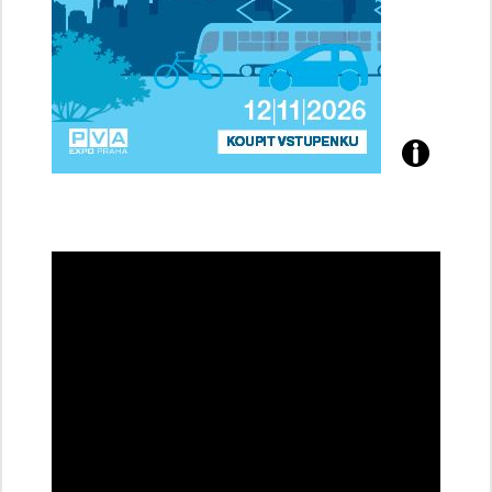
Přijďte
na
konferenci