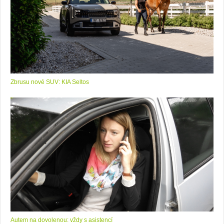
Zbrusu nové SUV: KIA Seltos
Autem na dovolenou: vždy s asistencí