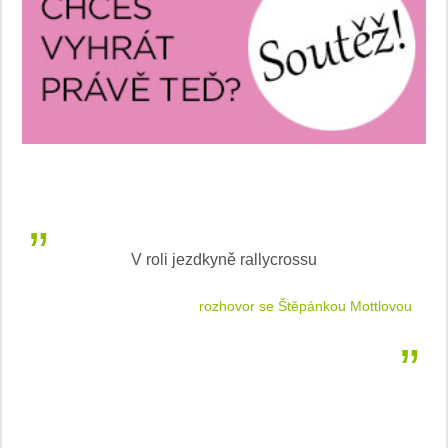
V roli jezdkyně rallycrossu
LEA
 jízdu
rozhovor se Štěpánkou Mottlovou