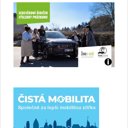
Jaké
jsme
ženy-
řidičky