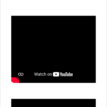
všechny
dobíjecí
stanice
PRE