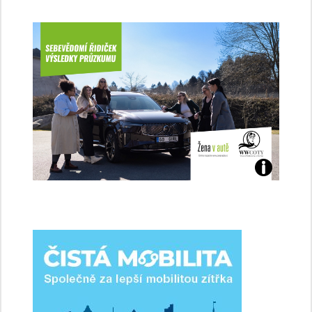
Jaké
jsme
ženy-
řidičky