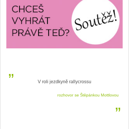
V roli jezdkyně rallycrossu
LEA
 jízdu
rozhovor se Štěpánkou Mottlovou