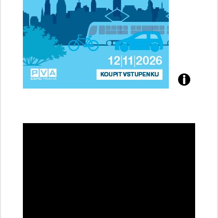
Přijďte
na
konferenci