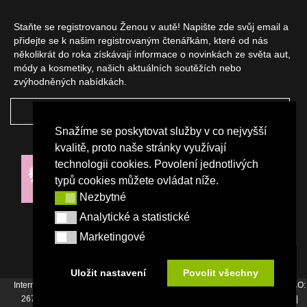
Staňte se registrovanou Ženou v autě! Napište zde svůj email a
přidejte se k našim registrovaným čtenářkám, které od nás
několikrát do roka získávají informace o novinkách ze světa aut,
módy a kosmetiky, našich aktuálních soutěžích nebo
zvýhodněných nabídkách.
ODEBÍRAT
Snažíme se poskytovat služby v co nejvyšší
NAŠI PARTNEŘI
kvalitě, proto naše stránky využívají
technologii cookies. Povolení jednotlivých
typů cookies můžete ovládat níže.
Nezbytné
Nezbytné
Analytické a statistické
Analytické a statistické
Marketingové
Marketingové
Uložit nastavení
Povolit všechny
Internetový magazín Žena v autě vydává vydavatelství Srdce Evropy s.r.o., IČO:
26744007, Bořivojova 17, Praha 3, Tel. : +420 222 726 364 |
Napište nám
|