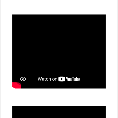
všechny
dobíjecí
stanice
PRE