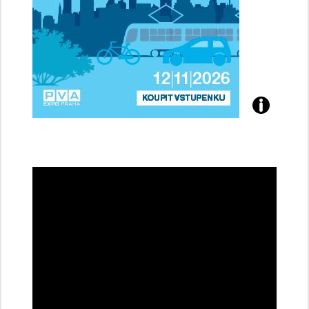
Přijďte
na
konferenci