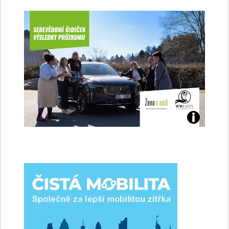
Jaké
jsme
ženy-
řidičky