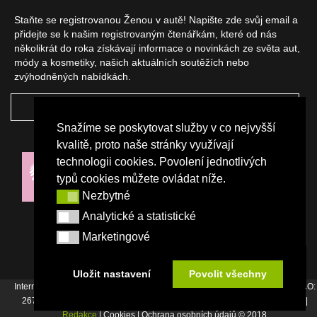
Staňte se registrovanou Ženou v autě! Napište zde svůj email a
přidejte se k našim registrovaným čtenářkám, které od nás
několikrát do roka získávají informace o novinkách ze světa aut,
módy a kosmetiky, našich aktuálních soutěžích nebo
zvýhodněných nabídkách.
ODEBÍRAT
Snažíme se poskytovat služby v co nejvyšší
NAŠI PARTNEŘI
kvalitě, proto naše stránky využívají
technologii cookies. Povolení jednotlivých
typů cookies můžete ovládat níže.
Nezbytné
Nezbytné
Analytické a statistické
Analytické a statistické
Marketingové
Marketingové
Uložit nastavení
Povolit všechny
Internetový magazín Žena v autě vydává vydavatelství Srdce Evropy s.r.o., IČO:
26744007, Bořivojova 17, Praha 3, Tel. : +420 222 726 364 |
Napište nám
|
Redakce
| Cookies | Ochrana osobních údajů © 2018