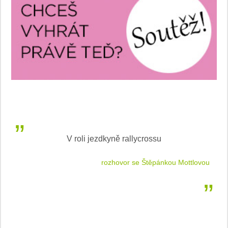
V roli jezdkyně rallycrossu
LEA
 jízdu
rozhovor se Štěpánkou Mottlovou