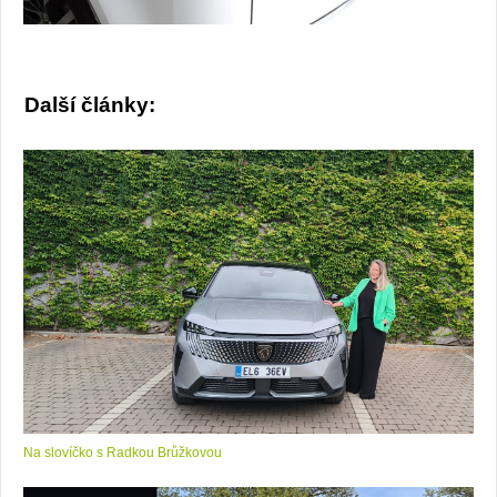
Další články:
Na slovíčko s Radkou Brůžkovou