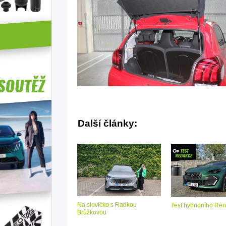
Další články:
Na slovíčko s Radkou
Test hybridního Ren
Brůžkovou