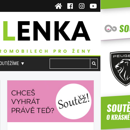
OUTĚŽÍME