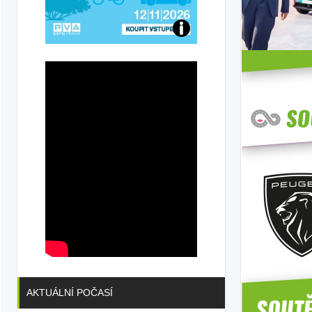
Přijďte
na
konferenci
AKTUÁLNÍ POČASÍ