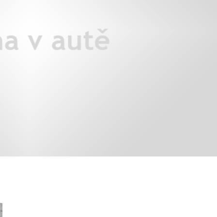
áklady správného poutání
Zabavte děti na cestách
autosedačky
překvapivé rady pro bezpečnou
stručně o autosedačkách