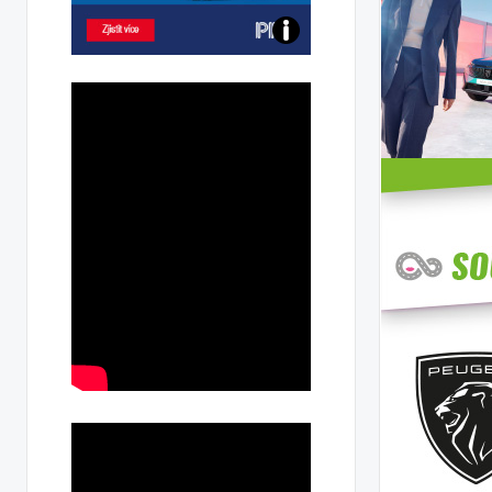
Poznejte
všechny
dobíjecí
stanice
PRE