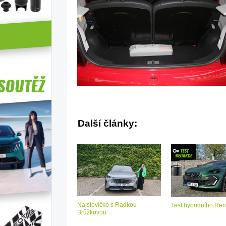
Další články:
Na slovíčko s Radkou
Test hybridního Ren
Brůžkovou