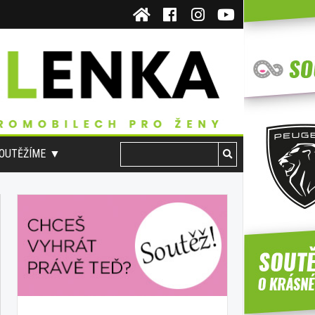
OUTĚŽÍME