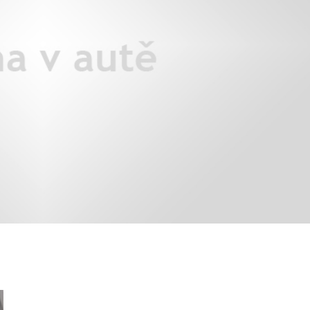
áklady správného poutání
Zabavte děti na cestách
autosedačky
překvapivé rady pro bezpečnou
stručně o autosedačkách