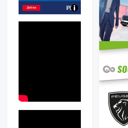
Poznejte
všechny
dobíjecí
stanice
PRE