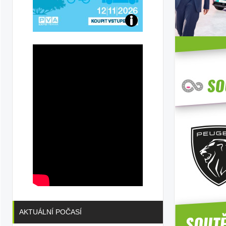
Přijďte
na
konferenci
AKTUÁLNÍ POČASÍ