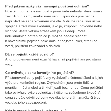
Před jakými riziky vás havarijní pojištění ochrání?
Pojištění pomáhá eliminovat v první řadě nehody, které jsme si
zavinili buď sami, anebo nám škodu způsobila jiná osoba,
například na zaparkovaném vozidle. V druhé řadě jsou rizika
spojena s živelnými škodami, jako je, krupobití, povodně nebo
vichřice. Ještě větším strašákem jsou zloději. Podle
individuálních potřeb řidiče je možné nadále sjednat
k havarijnímu pojištění také další připojištění skel, střetu se
zvěří, pojištění zavazadel a dalších.
Dá se pojistit každé vozidlo?
Ano, problémem není uzavřít havarijní pojištění ani pro starší
vozy.
Co ovlivňuje cenu havarijního pojištění?
Při stanovení ceny pojišťovny vycházejí z četnosti škod a jejich
výše pro konkrétní region. Zvýhodněni jsou proto řidiči z
menších měst a obcí a ti, kteří jezdí bez nehod. Cenu pojištění
také ovlivňuje výše spoluúčasti řidiče na způsobené škodě. A
cena se dále odvíjí od ceny vozidla, jeho stáří, značky či typu
vozidla, jeho zabezpečení.
Kdy je nutné k nehodě volat policii?