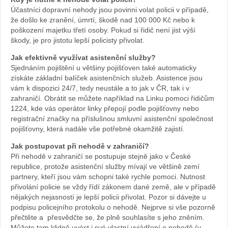
Účastníci dopravní nehody jsou povinni volat policii v případě,
že došlo ke zranění, úmrtí, škodě nad 100 000 Kč nebo k
poškození majetku třetí osoby. Pokud si řidič není jist výší
škody, je pro jistotu lepší policisty přivolat.
Jak efektivně využívat asistenční služby?
Sjednáním pojištění u většiny pojišťoven také automaticky
získáte základní balíček asistenčních služeb. Asistence jsou
vám k dispozici 24/7, tedy neustále a to jak v ČR, tak i v
zahraničí. Obrátit se můžete například na Linku pomoci řidičům
1224, kde vás operátor linky přepojí podle pojišťovny nebo
registrační značky na příslušnou smluvní asistenční společnost
pojišťovny, která nadále vše potřebné okamžitě zajistí.
Jak postupovat při nehodě v zahraničí?
Při nehodě v zahraničí se postupuje stejně jako v České
republice, protože asistenční služby mívají ve většině zemí
partnery, kteří jsou vám schopni také rychle pomoci. Nutnost
přivolání policie se vždy řídí zákonem dané země, ale v případě
nějakých nejasností je lepší policii přivolat. Pozor si dávejte u
podpisu policejního protokolu o nehodě. Nejprve si vše pozorně
přečtěte a přesvědčte se, že plně souhlasíte s jeho zněním.
Můžete tam klidně uvést i své vlastní vyjádření o nehodě (v