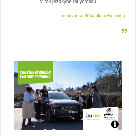
V roli jezdkyně rallycrossu
LEA
 jízdu
rozhovor se Štěpánkou Mottlovou
Jaké