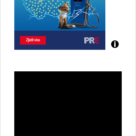
Poznejte
všechny
dobíjecí
stanice
PRE