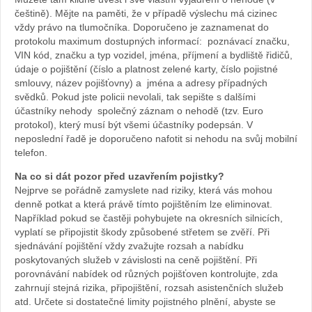
češtině). Mějte na paměti, že v případě výslechu má cizinec
vždy právo na tlumočníka. Doporučeno je zaznamenat do
protokolu maximum dostupných informací: poznávací značku,
VIN kód, značku a typ vozidel, jména, příjmení a bydliště řidičů,
údaje o pojištění (číslo a platnost zelené karty, číslo pojistné
smlouvy, název pojišťovny) a jména a adresy případných
svědků. Pokud jste policii nevolali, tak sepište s dalšími
účastníky nehody společný záznam o nehodě (tzv. Euro
protokol), který musí být všemi účastníky podepsán. V
neposlední řadě je doporučeno nafotit si nehodu na svůj mobilní
telefon.
Na co si dát pozor před uzavřením pojistky?
Nejprve se pořádně zamyslete nad riziky, která vás mohou
denně potkat a která právě tímto pojištěním lze eliminovat.
Například pokud se častěji pohybujete na okresních silnicích,
vyplatí se připojistit škody způsobené střetem se zvěří. Při
sjednávání pojištění vždy zvažujte rozsah a nabídku
poskytovaných služeb v závislosti na ceně pojištění. Při
porovnávání nabídek od různých pojišťoven kontrolujte, zda
zahrnují stejná rizika, připojištění, rozsah asistenčních služeb
atd. Určete si dostatečné limity pojistného plnění, abyste se