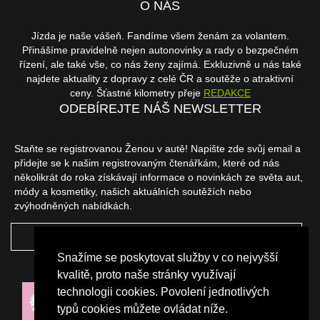
O NÁS
Jízda je naše vášeň. Fandíme všem ženám za volantem.
Přinášíme pravidelně nejen autonovinky a rady o bezpečném
řízení, ale také vše, co nás ženy zajímá. Exkluzivně u nás také
najdete aktuality z dopravy z celé ČR a soutěže o atraktivní
ceny. Šťastné kilometry přeje
REDAKCE
ODEBÍREJTE NÁŠ NEWSLETTER
Staňte se registrovanou Ženou v autě! Napište zde svůj email a
přidejte se k našim registrovaným čtenářkám, které od nás
několikrát do roka získávají informace o novinkách ze světa aut,
módy a kosmetiky, našich aktuálních soutěžích nebo
zvýhodněných nabídkách.
ODEBÍRAT
Snažíme se poskytovat služby v co nejvyšší
NAŠI PARTNEŘI
kvalitě, proto naše stránky využívají
technologii cookies. Povolení jednotlivých
typů cookies můžete ovládat níže.