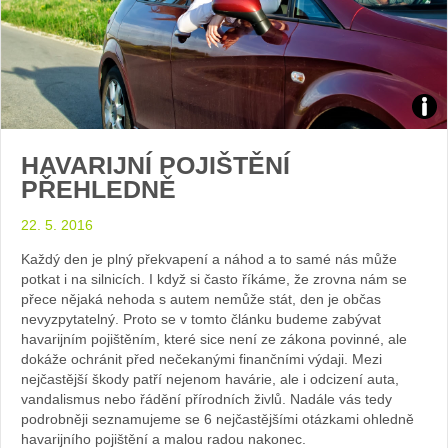
Zdroj
HAVARIJNÍ POJIŠTĚNÍ
arch
PŘEHLEDNĚ
web
22. 5. 2016
Každý den je plný překvapení a náhod a to samé nás může
potkat i na silnicích. I když si často říkáme, že zrovna nám se
přece nějaká nehoda s autem nemůže stát, den je občas
nevyzpytatelný. Proto se v tomto článku budeme zabývat
havarijním pojištěním, které sice není ze zákona povinné, ale
dokáže ochránit před nečekanými finančními výdaji. Mezi
nejčastější škody patří nejenom havárie, ale i odcizení auta,
vandalismus nebo řádění přírodních živlů. Nadále vás tedy
podrobněji seznamujeme se 6 nejčastějšími otázkami ohledně
havarijního pojištění a malou radou nakonec.