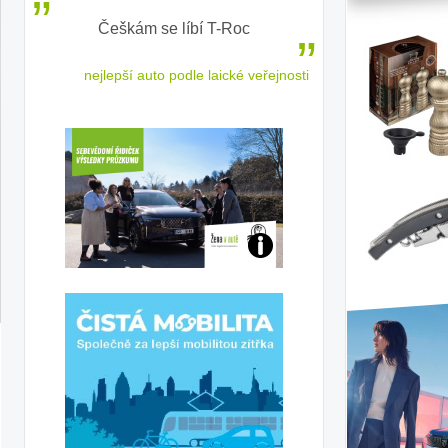
ě
Češkám se líbí T-Roc
Inteligentní p
elektrom
 cestu
nejlepší auto podle laické veřejnosti
sled
Jaké
jsme
ženy-
řidičky