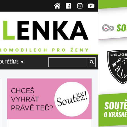
OUTĚŽÍME