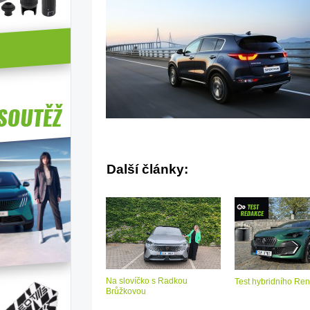
Další články:
Na slovíčko s Radkou
Test hybridního Ren
Brůžkovou