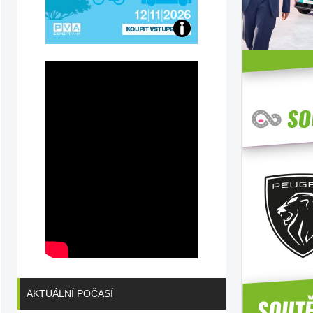
Přijďte
na
konferenci
AKTUÁLNÍ POČASÍ