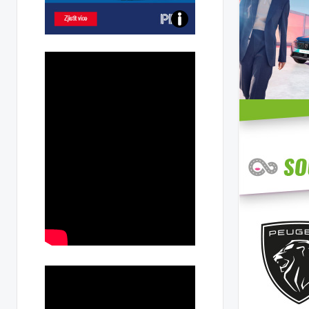
Poznejte
všechny
dobíjecí
stanice
PRE