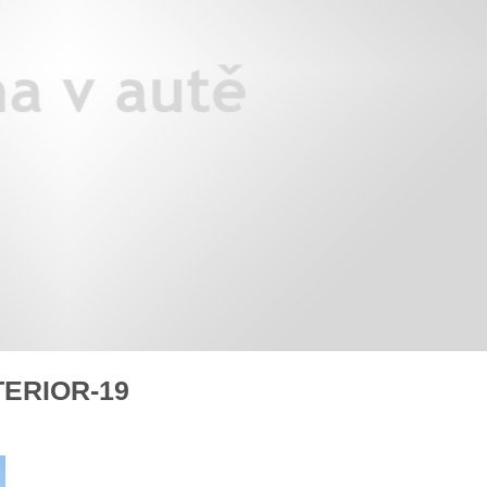
X3: auto roku z pohledu žen
Jak pečovat o auto po zim
Auto mého srdce 2026
rady na
TERIOR-19