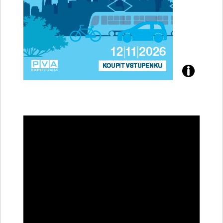
Přijďte
na
konferenci