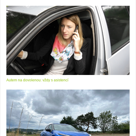
Autem na dovolenou: vždy s asistencí