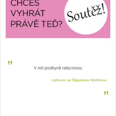
V roli jezdkyně rallycrossu
LEA
 jízdu
rozhovor se Štěpánkou Mottlovou