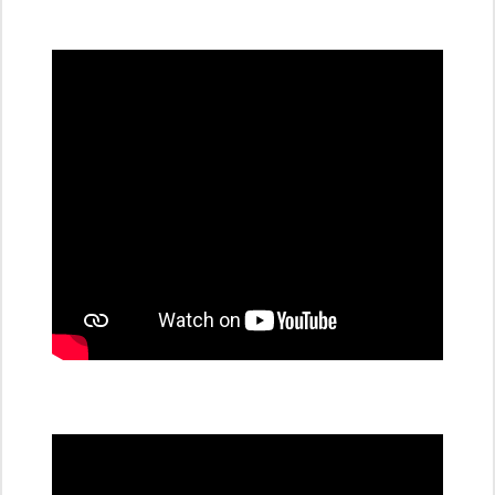
všechny
dobíjecí
stanice
PRE