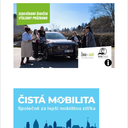
Jaké
jsme
ženy-
řidičky