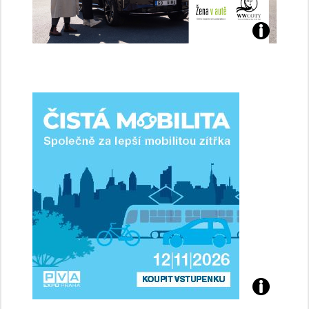
Jaké
jsme
ženy-
řidičky
Přijďte