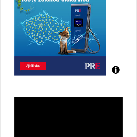
Poznejte
všechny
dobíjecí
stanice
PRE