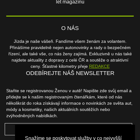
let magazínu
O NÁS
Jízda je naše vášeň. Fandíme všem ženám za volantem.
Přinášíme pravidelně nejen autonovinky a rady o bezpečném
řízení, ale také vše, co nás ženy zajímá. Exkluzivně u nás také
najdete aktuality z dopravy z celé ČR a soutěže o atraktivní
ceny. Šťastné kilometry přeje
REDAKCE
ODEBÍREJTE NÁŠ NEWSLETTER
Staňte se registrovanou Ženou v autě! Napište zde svůj email a
přidejte se k našim registrovaným čtenářkám, které od nás
několikrát do roka získávají informace o novinkách ze světa aut,
módy a kosmetiky, našich aktuálních soutěžích nebo
zvýhodněných nabídkách.
ODEBÍRAT
Snažíme se poskytovat služby v co nejvyšší
NAŠI PARTNEŘI