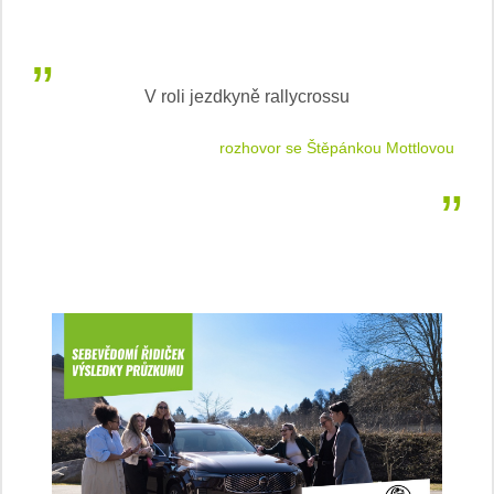
V roli jezdkyně rallycrossu
LEA
 jízdu
rozhovor se Štěpánkou Mottlovou