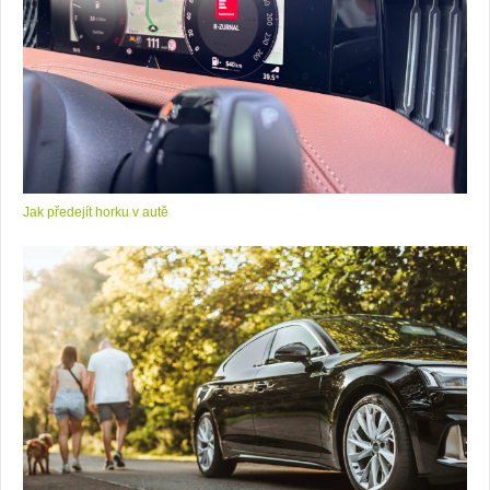
Jak předejít horku v autě