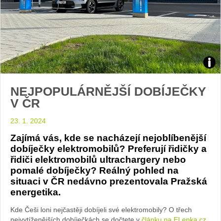
Kia
NEJPOPULÁRNĚJŠÍ DOBÍJEČKY
Niro
V ČR
EV
23. 1. 2024
u
Zajímá vás, kde se nacházejí nejoblíbenější
dobíječky elektromobilů? Preferují řidičky a
dobí
řidiči elektromobilů ultrachargery nebo
pomalé dobíječky? Reálný pohled na
PRE
situaci v ČR nedávno prezentovala Pražská
energetika.
foto
Kde Češi loni nejčastěji dobíjeli své elektromobily? O třech
nejvytíženějších dobíječkách se dočtete v
článku na ELenka.cz
.