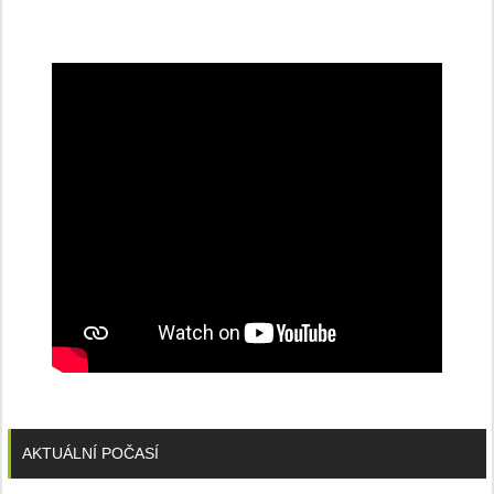
na
konferenci
AKTUÁLNÍ POČASÍ