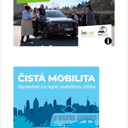
Jaké
jsme
ženy-
řidičky