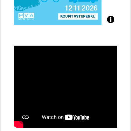
Přijďte
na
konferenci