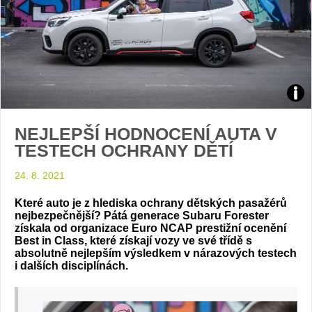
Zdroj
NEJLEPŠÍ HODNOCENÍ AUTA V
foto
TESTECH OCHRANY DĚTÍ
auto
24. 8. 2021
Sub
Které auto je z hlediska ochrany dětských pasažérů
nejbezpečnější? Pátá generace Subaru Forester
získala od organizace Euro NCAP prestižní ocenění
Best in Class, které získají vozy ve své třídě s
absolutně nejlepším výsledkem v nárazových testech
i dalších disciplínách.