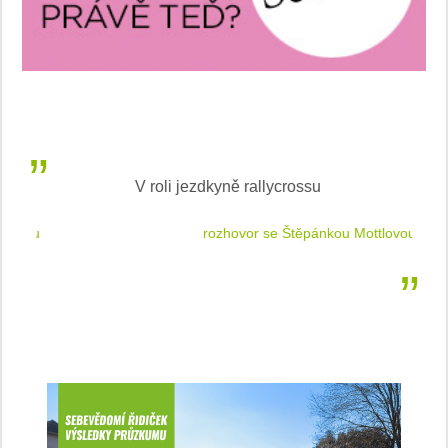
V roli jezdkyně rallycrossu
LEA
 jízdu
rozhovor se Štěpánkou Mottlovou