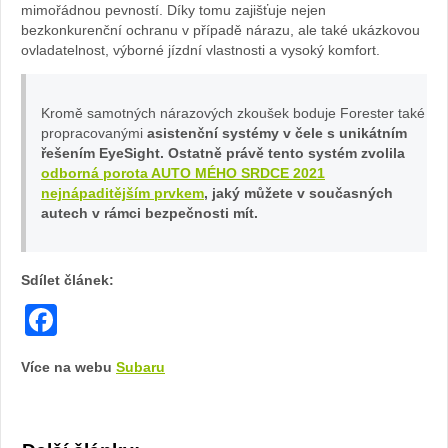
mimořádnou pevností. Díky tomu zajišťuje nejen
bezkonkurenční ochranu v případě nárazu, ale také ukázkovou
ovladatelnost, výborné jízdní vlastnosti a vysoký komfort.
Kromě samotných nárazových zkoušek boduje Forester také
propracovanými
asistenční systémy v čele s unikátním
řešením EyeSight. Ostatně právě tento systém zvolila
odborná porota AUTO MÉHO SRDCE 2021
nejnápaditějším prvkem
, jaký můžete v současných
autech v rámci bezpečnosti mít.
Sdílet článek:
Facebook
Více na webu
Subaru