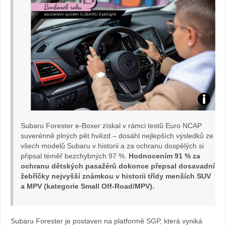
Zdroj:
Subaru Forester e-Boxer získal v rámci testů Euro NCAP
fotoban
suverénně plných pět hvězd – dosáhl nejlepších výsledků ze
všech modelů Subaru v historii a za ochranu dospělých si
automob
připsal téměř bezchybných 97 %.
Hodnocením 91 % za
ochranu dětských pasažérů dokonce přepsal dosavadní
Subaru
žebříčky nejvyšší známkou v historii třídy menších SUV
a MPV (kategorie Small Off-Road/MPV).
Subaru Forester je postaven na platformě SGP, která vyniká