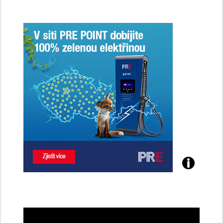
Poznejte
všechny
dobíjecí