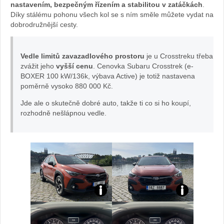
Subaru
nastavením, bezpečným řízením a stabilitou v zatáčkách
.
Díky stálému pohonu všech kol se s ním směle můžete vydat na
dobrodružnější cesty.
Crosstre
foto
Vedle limitů zavazadlového prostoru
je u Crosstreku třeba
zvážit jeho
vyšší cenu
. Cenovka Subaru Crosstrek (e-
Žena
BOXER 100 kW/136k, výbava Active) je totiž nastavena
poměrně vysoko 880 000 Kč.
v
Jde ale o skutečně dobré auto, takže ti co si ho koupí,
rozhodně nešlápnou vedle.
autě.cz