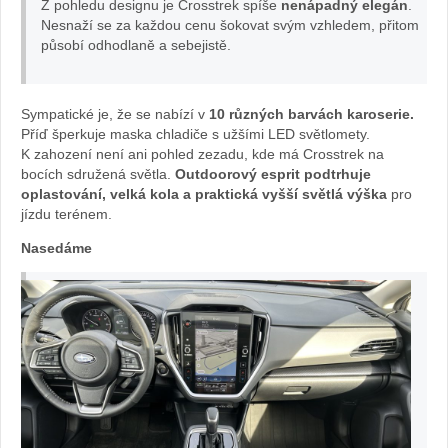
Z pohledu designu je Crosstrek spíše
nenápadný elegán
.
Nesnaží se za každou cenu šokovat svým vzhledem, přitom
v
působí odhodlaně a sebejistě.
autě.cz
Sympatické je, že se nabízí v
10 různých barvách karoserie.
Příď šperkuje maska chladiče s užšími LED světlomety.
K zahození není ani pohled zezadu, kde má Crosstrek na
bocích sdružená světla.
Outdoorový esprit podtrhuje
oplastování, velká kola a praktická vyšší světlá výška
pro
jízdu terénem.
Nasedáme