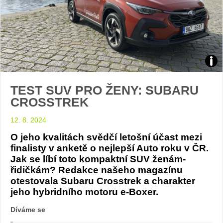
TES
TEST SUV PRO ŽENY: SUBARU
Sub
CROSSTREK
Cros
12. 8. 2024
foto
O jeho kvalitách svědčí letošní účast mezi
finalisty v anketě o nejlepší Auto roku v ČR.
Žen
Jak se líbí toto kompaktní SUV ženám-
řidičkám? Redakce našeho magazínu
v
otestovala Subaru Crosstrek a charakter
jeho hybridního motoru e-Boxer.
autě
Díváme se