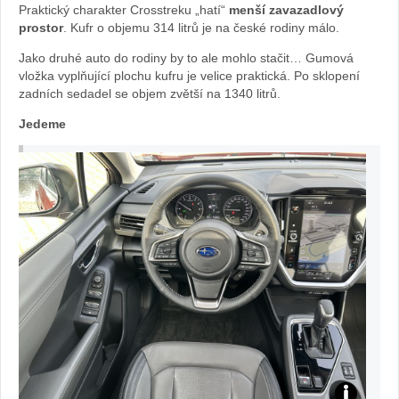
Praktický charakter Crosstreku „hatí“
menší zavazadlový
Subaru
prostor
. Kufr o objemu 314 litrů je na české rodiny málo.
Jako druhé auto do rodiny by to ale mohlo stačit… Gumová
Crosstre
vložka vyplňující plochu kufru je velice praktická. Po sklopení
zadních sedadel se objem zvětší na 1340 litrů.
foto
Jedeme
Žena
v
autě.cz