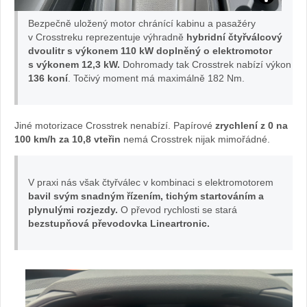
TEST
Bezpečně uložený motor chránící kabinu a pasažéry
Subaru
v Crosstreku reprezentuje výhradně
hybridní čtyřválcový
dvoulitr s výkonem 110 kW doplněný o elektromotor
s výkonem 12,3 kW.
Dohromady tak Crosstrek nabízí výkon
Crosstrek:
136 koní
. Točivý moment má maximálně 182 Nm.
foto
Jiné motorizace Crosstrek nenabízí. Papírové
zrychlení z 0 na
Žena
100 km/h za 10,8 vteřin
nemá Crosstrek nijak mimořádné.
v
V praxi nás však čtyřválec v kombinaci s elektromotorem
autě.cz
bavil svým snadným řízením, tichým startováním a
plynulými rozjezdy.
O převod rychlosti se stará
bezstupňová převodovka Lineartronic.