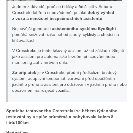
Jedním z důvodů, proč se řidičky a řidiči cítí v Subaru
Subaru
Crosstrek dobře a sebevědomě, je také
dobrý výhled
z vozu a množství bezpečnostních asistentů.
Crosstrek:
Nejnovější generace
asistenčního systému EyeSight
pomáhá snižovat riziko nehod s auty, cyklisty a chodci na
foto
křižovatkách.
V Crosstreku je tento šikovný asistent už od základu. Stejně
Žena
jako asistent pro automatické brzdění při couvání nebo
monitoring aut v mrtvém úhlu.
v
Za příplatek
je v Crosstreku přední předkolizní brzdový
autě.cz
systém, adaptivní tempomat, varování před opuštěním
jízdního pruhu a asistent pro udržování v jízdním pruhu nebo
upozornění na rozjezd vozidla.
Spotřeba testovaného Crosstreku se během týdenního
testování byla spíše průměrná a pohybovala kolem 8
litrů/100km
.
Hodnotíme