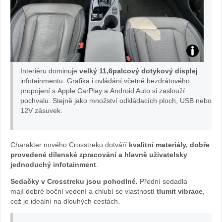
Interiér
Interiéru dominuje
velký 11,6palcový dotykový displej
Subaru
infotainmentu. Grafika i ovládání včetně bezdrátového
propojení s Apple CarPlay a Android Auto si zaslouží
pochvalu. Stejně jako množství odkládacích ploch, USB nebo
Crosstrek:
12V zásuvek.
foto
Charakter nového Crosstreku dotváří
kvalitní materiály, dobře
Žena
provedené dílenské zpracování a hlavně uživatelsky
jednoduchý infotainment
.
v
Sedačky v Crosstreku jsou pohodlné.
Přední sedadla
autě.cz
mají dobré boční vedení a chlubí se vlastností
tlumit vibrace
,
což je ideální na dlouhých cestách.