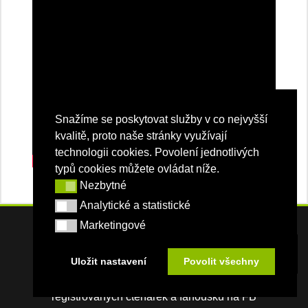
Snažíme se poskytovat služby v co nejvyšší
kvalitě, proto naše stránky využívají
technologii cookies. Povolení jednotlivých
typů cookies můžete ovládat níže.
Nezbytné
Nezbytné
Analytické a statistické
Analytické a statistické
Marketingové
Marketingové
STRUČNĚ O ŽENA V AUTĚ.CZ
Uložit nastavení
Povolit všechny
23472
registrovaných čtenářek a fanoušků na FB