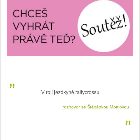
V roli jezdkyně rallycrossu
LEA
 jízdu
rozhovor se Štěpánkou Mottlovou