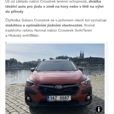
Už od základu nabízí Crosstrek terénní schopnosti
, zkrátka
ideální auto pro jízdu v zimě na hory nebo v létě na výlet
autě.cz
do přírody
.
Čtyřkolka Subaru Crosstrek se s pohonem všech kol vyznačuje
stabilitou a optimálními jízdními vlastnostmi.
Kromě
tradičního režimu Normal nabízí Crosstrek Sníh/Terén
a Hluboký sníh/Bláto.
TEST