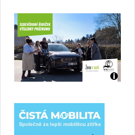
Jaké
jsme
ženy-
řidičky