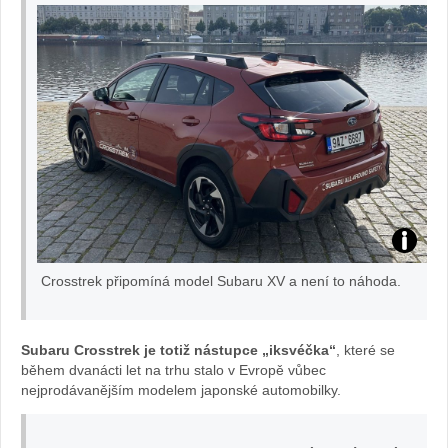
TEST
Crosstrek připomíná model Subaru XV a není to náhoda.
Subaru
Crosstre
Subaru Crosstrek je totiž nástupce „iksvéčka“
, které se
během dvanácti let na trhu stalo v Evropě vůbec
foto
nejprodávanějším modelem japonské automobilky.
Žena