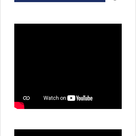
všechny
dobíjecí
stanice
PRE