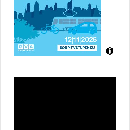
Přijďte
na
konferenci