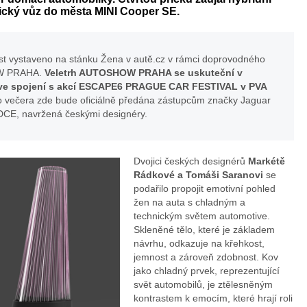
rický vůz do města MINI Cooper SE.
nost vystaveno na stánku Žena v autě.cz v rámci doprovodného
OW PRAHA.
Veletrh AUTOSHOW PRAHA se uskuteční v
to ve spojení s akcí ESCAPE6 PRAGUE CAR FESTIVAL v PVA
 večera zde bude oficiálně předána zástupcům značky Jaguar
E, navržená českými designéry.
Dvojici českých designérů
Markétě
Rádkové a Tomáši Saranovi
se
podařilo propojit emotivní pohled
žen na auta s chladným a
technickým světem automotive.
Skleněné tělo, které je základem
návrhu, odkazuje na křehkost,
jemnost a zároveň zdobnost. Kov
jako chladný prvek, reprezentující
svět automobilů, je ztělesněným
kontrastem k emocím, které hrají roli