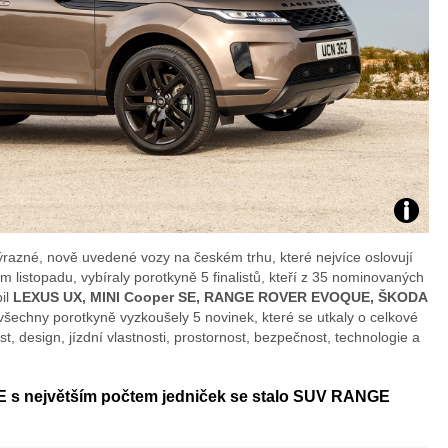
Foto:
zné, nově uvedené vozy na českém trhu, které nejvíce oslovují
archiv
m listopadu, vybíraly porotkyně 5 finalistů, kteří z 35 nominovaných
pil
LEXUS UX, MINI Cooper SE, RANGE ROVER EVOQUE, ŠKODA
webu
všechny porotkyně vyzkoušely 5 novinek, které se utkaly o celkové
nost, design, jízdní vlastnosti, prostornost, bezpečnost, technologie a
 s největším počtem jedniček se stalo SUV RANGE