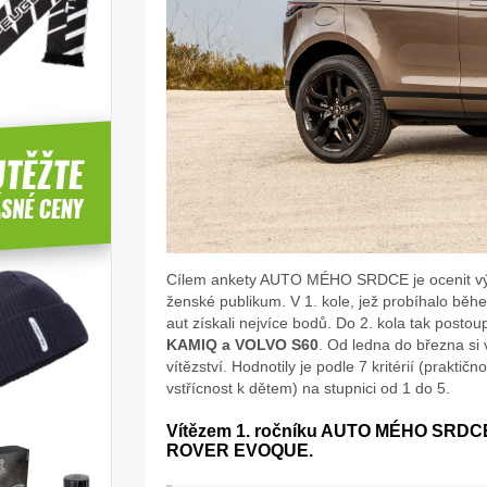
Cílem ankety AUTO MÉHO SRDCE je ocenit výra
ženské publikum. V 1. kole, jež probíhalo běhe
aut získali nejvíce bodů. Do 2. kola tak postou
KAMIQ a VOLVO S60
. Od ledna do března si 
vítězství. Hodnotily je podle 7 kritérií (praktič
vstřícnost k dětem) na stupnici od 1 do 5.
Vítězem 1. ročníku AUTO MÉHO SRDCE
ROVER EVOQUE.