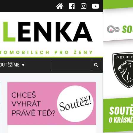
OUTĚŽÍME