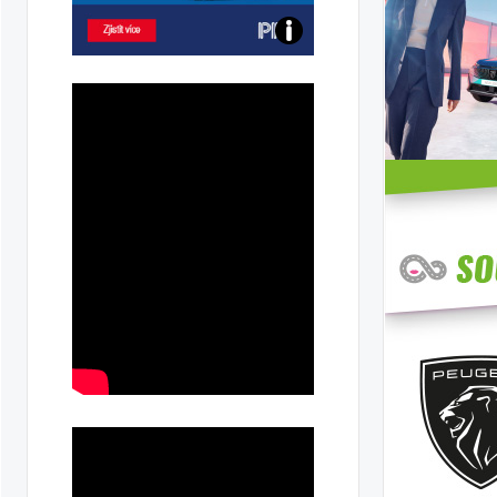
Poznejte
všechny
dobíjecí
stanice
PRE