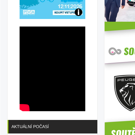
u
Přijďte
na
konferenci
AKTUÁLNÍ POČASÍ