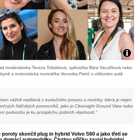
Foto:
lad moderátorka Tereza Tobiášová, zpěvačka Bára Vaculíková nebo
archiv
kyně a motoristická novinářka Veronika Petrů o vítězném autě
webu
 jsem vážně nadšená z evolučního posunu u novinky, která je nejen
žitečných řidičských pomocníků, jako je Clearsight Ground View nebo
í podvozku je ku prospěchu jízdních vlastností.“
roty skončil plug in hybrid Volvo S60 a jako třetí se
 domácí automobilky. Čtvrtou příčku zaujal hybridní