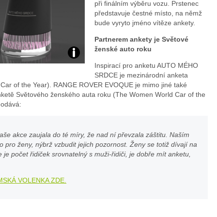
při finálním výběru vozu. Prstenec
představuje čestné místo, na němž
bude vyryto jméno vítěze ankety.
Partnerem ankety je Světové
ženské auto roku
Foto:
Inspirací pro anketu AUTO MÉHO
SRDCE je mezinárodní anketa
archiv
 Car of the Year). RANGE ROVER EVOQUE je mimo jiné také
anketě Světového ženského auta roku (The Women World Car of the
webu
dodává:
še akce zaujala do té míry, že nad ní převzala záštitu. Naším
o pro ženy, nýbrž vzbudit jejich pozornost. Ženy se totiž dívají na
e počet řidiček srovnatelný s muži-řidiči, je dobře mít anketu,
MSKÁ VOLENKA ZDE.