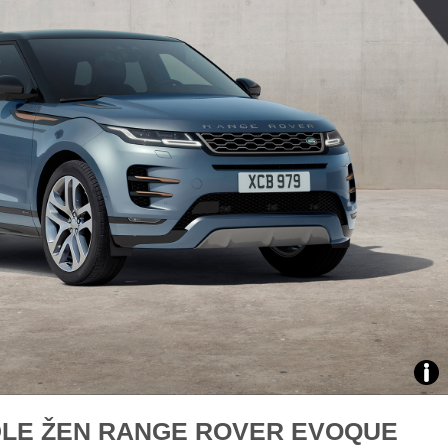
Zabavte děti na cestách
V roli jezdkyně rall
překvapivé rady pro bezpečnou jízdu
rozhovor se Štěpán
Zdro
DLE ŽEN RANGE ROVER EVOQUE
arch