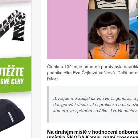
Členkou 13členné odborné poroty byla napřík
podnikatelka Eva Čejková Vašková. Další porot
řekla:
„Evoque mě zaujal už ve své 1. generaci a
designově krásná, ale i praktická a plná u
kamera ve zpětném zrcátku. Tvrdší nastaven
Na druhém místě v hodnocení odborné po
umístila ŠKODA Kamiq, první crossover