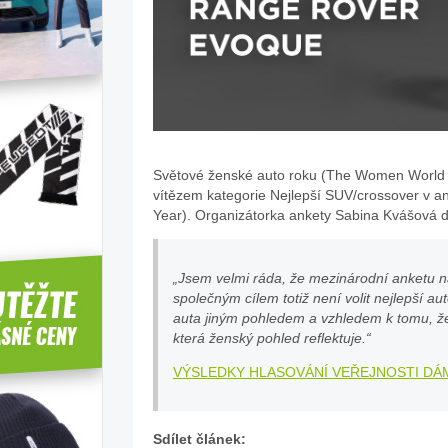
Světové ženské auto roku (The Women World
vítězem kategorie Nejlepší SUV/crossover v 
Year). Organizátorka ankety Sabina Kvášová 
„Jsem velmi ráda, že mezinárodní anketu na
společným cílem totiž není volit nejlepší aut
auta jiným pohledem a vzhledem k tomu, že j
která ženský pohled reflektuje.“
VÝSLEDKY HLASOVÁNÍ VEŘEJNOSTI DÁ
Sdílet článek: