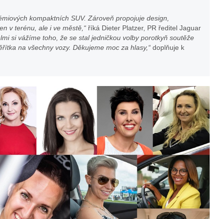
miových kompaktních SUV. Zároveň propojuje design,
en v terénu, ale i ve městě,“
říká Dieter Platzer, PR ředitel Jaguar
lmi si vážíme toho, že se stal jedničkou volby porotkyň soutěže
ěřítka na všechny vozy. Děkujeme moc za hlasy,“
doplňuje k