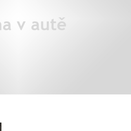
áklady správného poutání
Zabavte děti na cestách
autosedačky
překvapivé rady pro bezpečnou
stručně o autosedačkách