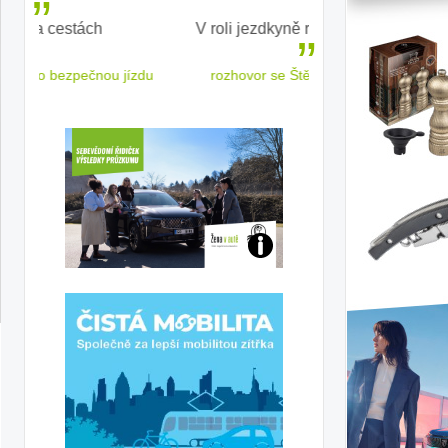
V roli jezdkyně rallycrossu
LEAF od Nissa
ženským a
 jízdu
rozhovor se Štěpánkou Mottlovou
Jaké
jsme
ženy-
řidičky