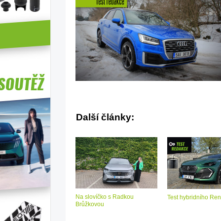
Další články:
Na slovíčko s Radkou
Test hybridního Ren
Brůžkovou