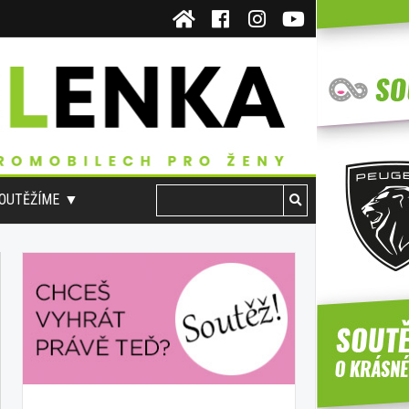
OUTĚŽÍME