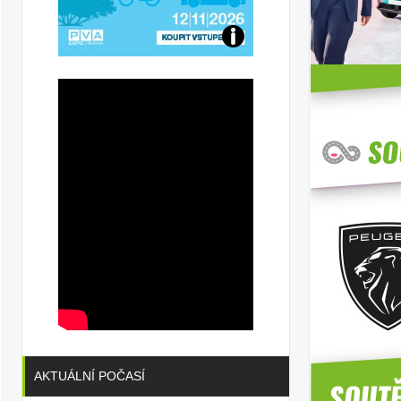
Přijďte
na
konferenci
AKTUÁLNÍ POČASÍ