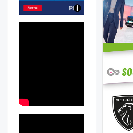
Poznejte
všechny
dobíjecí
stanice
PRE