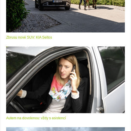
Zbrusu nové SUV: KIA Seltos
Autem na dovolenou: vždy s asistencí