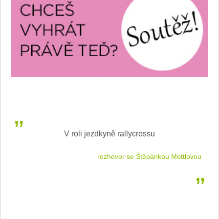
V roli jezdkyně rallycrossu
LEA
 jízdu
rozhovor se Štěpánkou Mottlovou