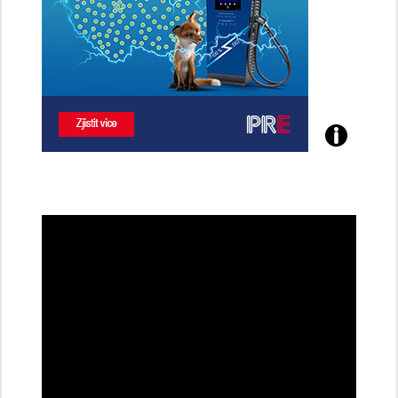
Poznejte
všechny
dobíjecí
stanice
PRE