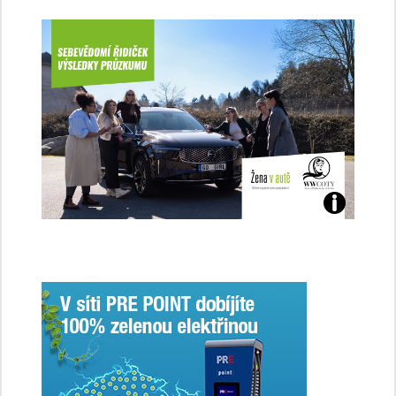
Jaké
jsme
ženy-
řidičky