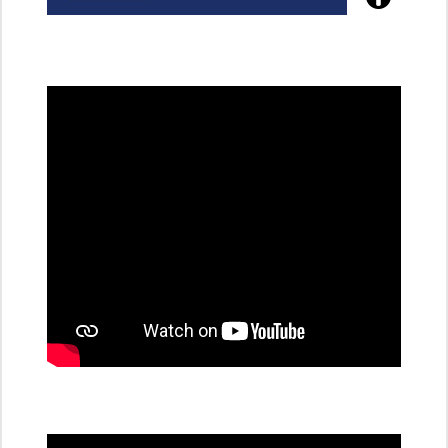
Poznejte
všechny
dobíjecí
stanice
PRE