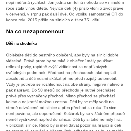
nepřiměřená rychlost. Jen jedna smrtelná nehoda se v minulém
roce stala vinou dítěte. Nejvíce dětí (4) přišlo vloni o život právě
v červenci, v srpnu pak další dvě. Od vzniku samostatné ČR do
konce roku 2015 přišlo na silnicích o život 751 dětí.
Na co nezapomenout
Dítě na chodníku
Oblékejte děti do pestrého oblečení, aby byly na silnici dobře
viditelné. Právě proto by se také k oblečení měly používat
reflexní prvky, rapidně zvýší viditelnost za nepříznivých
světelných podmínek. Přednost na přechodech také neplatí
absolutně a děti nesmí skákat přímo před rozjetý automobil.
Vždy je potřeba se rozhlédnout na obě strany, nejprve nalevo a
pak napravo. Do 50 metrů od přechodu je nutné přecházet
právě přes vyznačený přechod. Mimo přechod se přechází
kolmo a nejkratší možnou cestou. Děti by se měly vodit na
straně odvrácené od silnice a přes přechod za ruku. To sice
není povinné, ale doporučené. Kočárek by se v žádném případě
neměl vystrkovat napřed do silnice. Děti by si také neměly hrát
v blízkosti silnice. Řidiči by si měli dávat pozor na hrající si děti