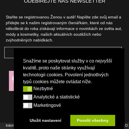
ODEBÍREJTE NÁŠ NEWSLETTER
Staňte se registrovanou Ženou v autě! Napište zde svůj email a
přidejte se k našim registrovaným čtenářkám, které od nás
několikrát do roka získávají informace o novinkách ze světa aut,
módy a kosmetiky, našich aktuálních soutěžích nebo
zvýhodněných nabídkách.
ODEBÍRAT
Snažíme se poskytovat služby v co nejvyšší
NAŠI PARTNEŘI
kvalitě, proto naše stránky využívají
technologii cookies. Povolení jednotlivých
typů cookies můžete ovládat níže.
Nezbytné
Nezbytné
Analytické a statistické
Analytické a statistické
Marketingové
Marketingové
Uložit nastavení
Povolit všechny
Internetový magazín Žena v autě vydává vydavatelství Srdce Evropy s.r.o., IČO: