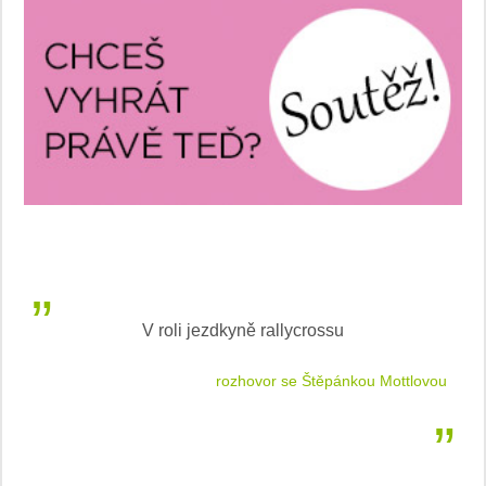
V roli jezdkyně rallycrossu
LEA
 jízdu
rozhovor se Štěpánkou Mottlovou