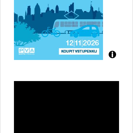
Přijďte
na
konferenci