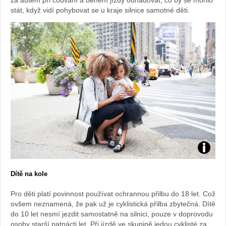
za autem při couvání a během jízdy odhadovat, co by se mohlo
stát, když vidí pohybovat se u kraje silnice samotné děti.
Foto:
Dítě na kole
archiv
Pro děti platí povinnost používat ochrannou přilbu do 18 let. Což
webu
ovšem neznamená, že pak už je cyklistická přilba zbytečná. Dítě
do 10 let nesmí jezdit samostatně na silnici, pouze v doprovodu
osoby starší patnácti let. Při jízdě ve skupině jedou cyklisté za