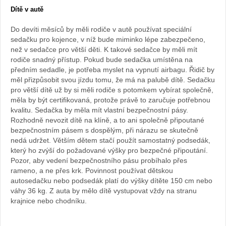
Dítě v autě
archiv
Do devíti měsíců by měli rodiče v autě používat speciální
webu
sedačku pro kojence, v níž bude miminko lépe zabezpečeno,
než v sedačce pro větší děti. K takové sedačce by měli mít
rodiče snadný přístup. Pokud bude sedačka umístěna na
předním sedadle, je potřeba myslet na vypnutí airbagu. Řidič by
měl přizpůsobit svou jízdu tomu, že má na palubě dítě. Sedačku
pro větší dítě už by si měli rodiče s potomkem vybírat společně,
měla by být certifikovaná, protože právě to zaručuje potřebnou
kvalitu. Sedačka by měla mít vlastní bezpečnostní pásy.
Rozhodně nevozit dítě na klíně, a to ani společně připoutané
bezpečnostním pásem s dospělým, při nárazu se skutečně
nedá udržet. Větším dětem stačí použít samostatný podsedák,
který ho zvýší do požadované výšky pro bezpečné připoutání.
Pozor, aby vedení bezpečnostního pásu probíhalo přes
rameno, a ne přes krk. Povinnost používat dětskou
autosedačku nebo podsedák platí do výšky dítěte 150 cm nebo
váhy 36 kg. Z auta by mělo dítě vystupovat vždy na stranu
krajnice nebo chodníku.