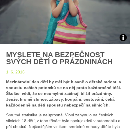
Zdroj
MYSLETE NA BEZPEČNOST
arch
SVÝCH DĚTÍ O PRÁZDNINÁCH
web
1. 6. 2016
Mezinárodní den dětí by měl být hlavně o dětské radosti a
spoustu našich potomků se na něj proto každoročně těší.
Školáci vědí, že se neomylně začínají blížit prázdniny.
Jenže, kromě slunce, zábavy, koupání, cestování, čeká
každodenně na děti spoustu nebezpečí na silnicích.
Smutná statistika je neúprosná. Vloni zahynulo na českých
silnicích 18 dětí, z toho třináct bylo spolujezdců v automobilu a
pět chodců. Nejčastějším viníkem smrtelné nehody dítěte byla