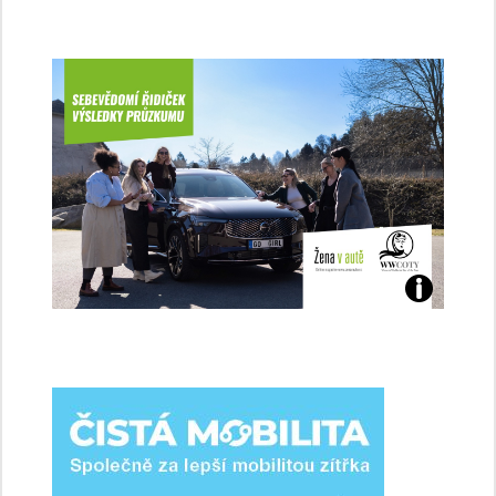
Jaké
jsme
ženy-
řidičky