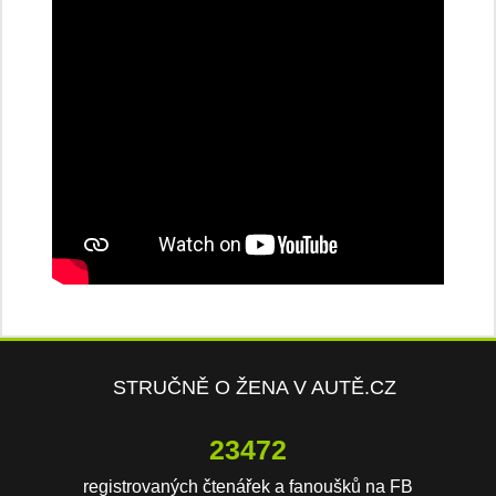
STRUČNĚ O ŽENA V AUTĚ.CZ
23472
registrovaných čtenářek a fanoušků na FB