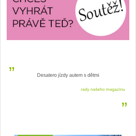
roku
Desatero jízdy autem s dětmi
WCOTY
rady našeho magazínu