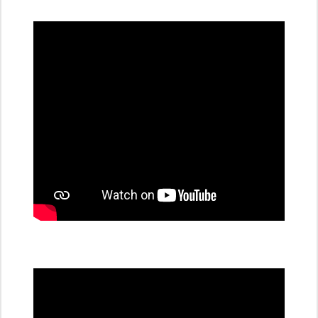
dobíjecí
stanice
PRE