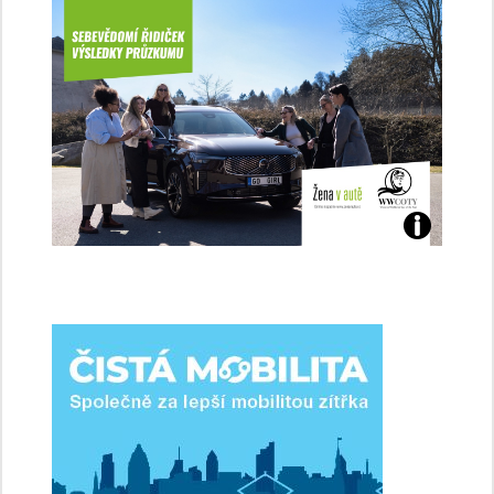
Jaké
jsme
ženy-
řidičky