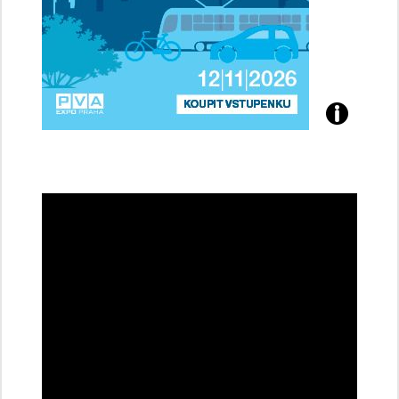
Přijďte
na
konferenci