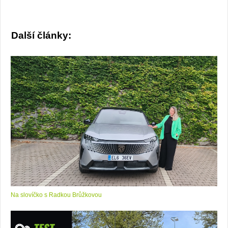
Další články:
Na slovíčko s Radkou Brůžkovou