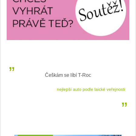
Inteligentní průvodce světem elektromobility
jnosti
sleduj náš web ELenka.cz