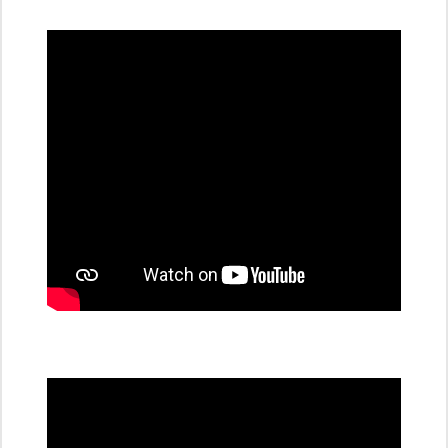
dobíjecí
stanice
PRE