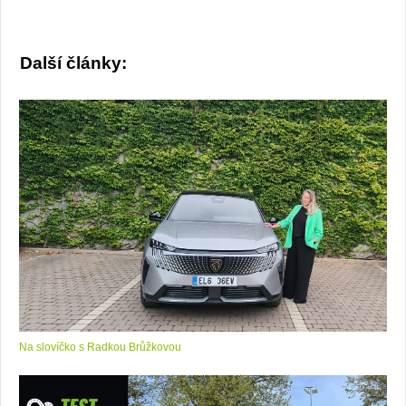
Další články:
Na slovíčko s Radkou Brůžkovou