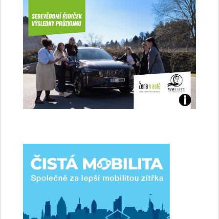
Jaké
jsme
ženy-
řidičky