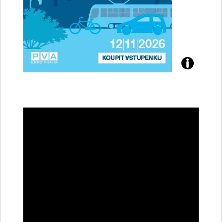
Přijďte
na
konferenci