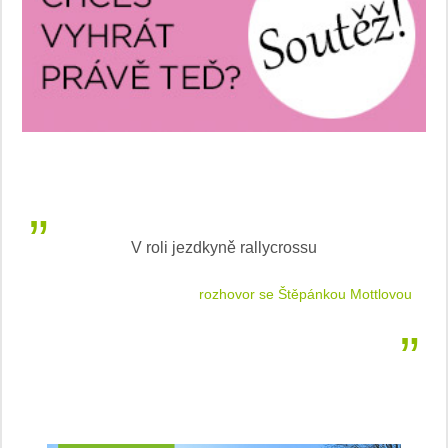
V roli jezdkyně rallycrossu
LEA
 jízdu
rozhovor se Štěpánkou Mottlovou