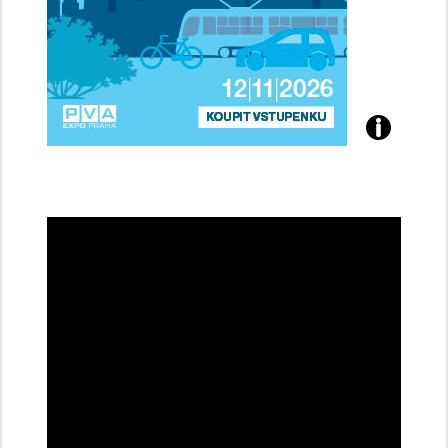
Přijďte
na
konferenci