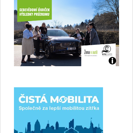
Jaké
jsme
ženy-
řidičky