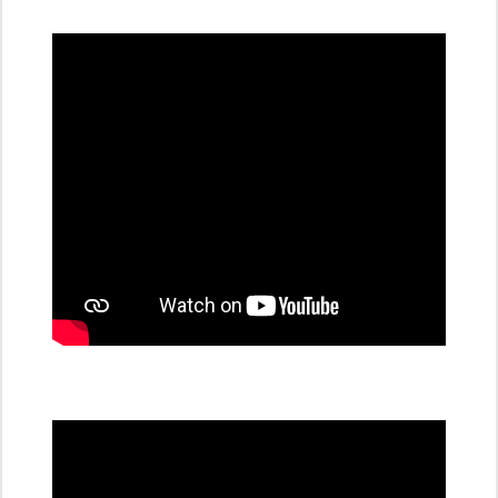
dobíjecí
stanice
PRE