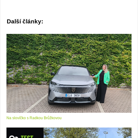
Další články:
Na slovíčko s Radkou Brůžkovou