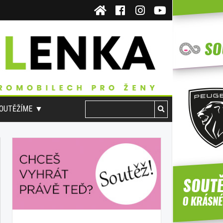
OUTĚŽÍME