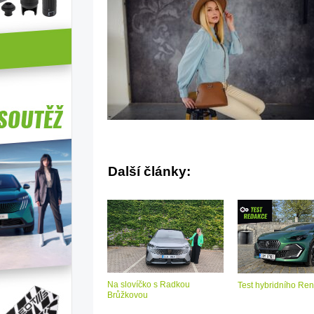
Další články:
Na slovíčko s Radkou
Test hybridního Ren
Brůžkovou