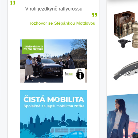
V roli jezdkyně rallycrossu
LEAF od Nissa
ženským a
 jízdu
rozhovor se Štěpánkou Mottlovou
Jaké
jsme
ženy-
řidičky