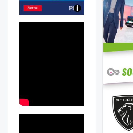
Poznejte
všechny
dobíjecí
stanice
PRE