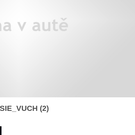
áklady správného poutání
Zabavte děti na cestách
autosedačky
překvapivé rady pro bezpečnou
stručně o autosedačkách
IE_VUCH (2)