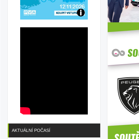
Přijďte
na
konferenci
AKTUÁLNÍ POČASÍ