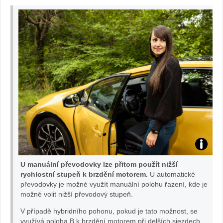
Prius:
U manuální převodovky lze přitom použít nižší
foto
rychlostní stupeň k brzdění motorem.
U automatické
převodovky je možné využít manuální polohu řazení, kde je
možné volit nižší převodový stupeň.
TOYOT
V případě hybridního pohonu, pokud je tato možnost, se
využívá poloha B k brzdění motorem při delších sjezdech.