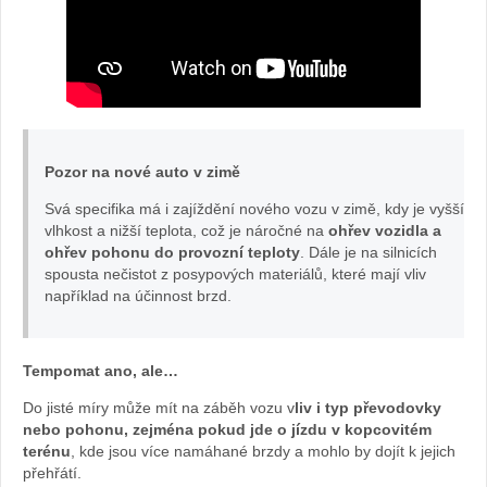
Pozor na nové auto v zimě
Svá specifika má i zajíždění nového vozu v zimě, kdy je vyšší
vlhkost a nižší teplota, což je náročné na
ohřev vozidla a
ohřev pohonu do provozní teploty
. Dále je na silnicích
spousta nečistot z posypových materiálů, které mají vliv
například na účinnost brzd.
Tempomat ano, ale…
Do jisté míry může mít na záběh vozu v
liv i typ převodovky
nebo pohonu, zejména pokud jde o jízdu v kopcovitém
terénu
, kde jsou více namáhané brzdy a mohlo by dojít k jejich
přehřátí.