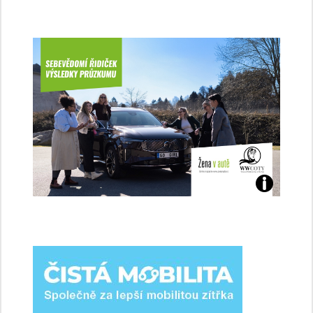
Jaké
jsme
ženy-
řidičky