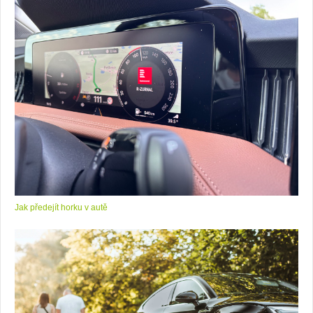
Jak předejít horku v autě