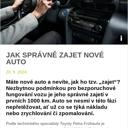
foto
JAK SPRÁVNĚ ZAJET NOVÉ
Toyo
AUTO
20. 9. 2024
Máte nové auto a nevíte, jak ho tzv. „zajet“?
Nezbytnou podmínkou pro bezporuchové
fungování vozu je jeho správné zajetí v
prvních 1000 km. Auto se nesmí v této fázi
nepřetěžovat, ať už co se týká nákladu
nebo zrychlování či zpomalování.
Podle technického specialisty Toyoty Petra Frühaufa je