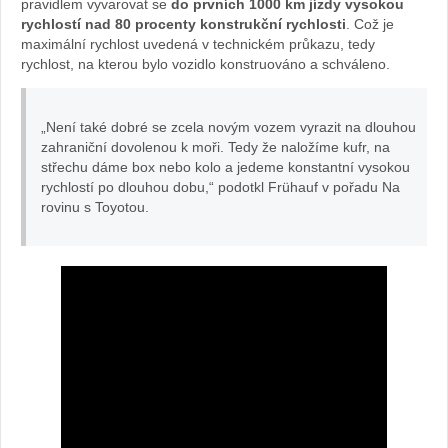
pravidlem vyvarovat se
do prvních 1000 km jízdy vysokou
rychlostí nad 80 procenty konstrukční rychlosti
. Což je
maximální rychlost uvedená v technickém průkazu, tedy
rychlost, na kterou bylo vozidlo konstruováno a schváleno.
„Není také dobré se zcela novým vozem vyrazit na dlouhou
zahraniční dovolenou k moři. Tedy že naložíme kufr, na
střechu dáme box nebo kolo a jedeme konstantní vysokou
rychlostí po dlouhou dobu,“ podotkl Frühauf v pořadu Na
rovinu s Toyotou.