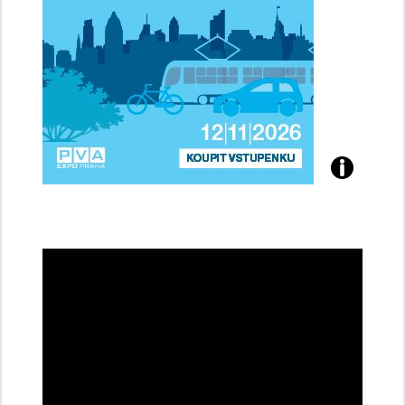
Přijďte
na
konferenci