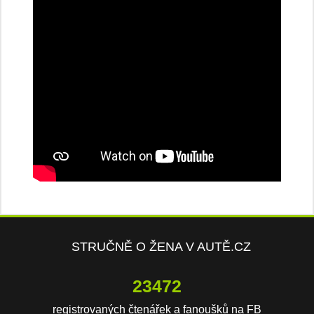
STRUČNĚ O ŽENA V AUTĚ.CZ
23472
registrovaných čtenářek a fanoušků na FB