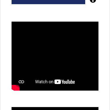
Poznejte
všechny
dobíjecí
stanice
PRE