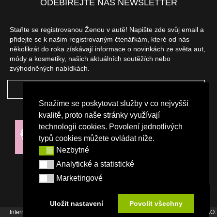
ODEBÍREJTE NÁŠ NEWSLETTER
Staňte se registrovanou Ženou v autě! Napište zde svůj email a
přidejte se k našim registrovaným čtenářkám, které od nás
několikrát do roka získávají informace o novinkách ze světa aut,
módy a kosmetiky, našich aktuálních soutěžích nebo
zvýhodněných nabídkách.
ODEBÍRAT
Snažíme se poskytovat služby v co nejvyšší
NAŠI PARTNEŘI
kvalitě, proto naše stránky využívají
technologii cookies. Povolení jednotlivých
typů cookies můžete ovládat níže.
Nezbytné
Nezbytné
Analytické a statistické
Analytické a statistické
Marketingové
Marketingové
Uložit nastavení
Povolit všechny
Internetový magazín Žena v autě vydává vydavatelství Srdce Evropy s.r.o., IČO: