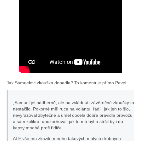
Jak Samuelovi zkouška dopadla? To komentuje přímo Pavel:
„Samuel jel nádherně, ale na zvládnutí závěrečné zkoušky to
nestačilo. Pokorně měl ruce na volantu, řadil, jak jen to šlo,
nevyřazoval zbytečně a uměl docela dobře pravidla provozu
a sám kolikrát upozorňoval, jak to má být a strčil by i do
kapsy mnohé profi řidiče.
ALE vše mu zkazilo mnoho takových malých drobných