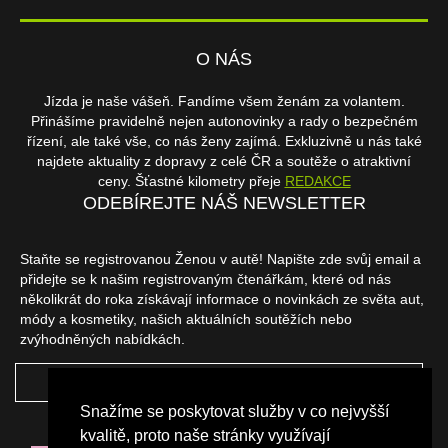
O NÁS
Jízda je naše vášeň. Fandíme všem ženám za volantem.
Přinášíme pravidelně nejen autonovinky a rady o bezpečném
řízení, ale také vše, co nás ženy zajímá. Exkluzivně u nás také
najdete aktuality z dopravy z celé ČR a soutěže o atraktivní
ceny. Šťastné kilometry přeje
REDAKCE
ODEBÍREJTE NÁŠ NEWSLETTER
Staňte se registrovanou Ženou v autě! Napište zde svůj email a
přidejte se k našim registrovaným čtenářkám, které od nás
několikrát do roka získávají informace o novinkách ze světa aut,
módy a kosmetiky, našich aktuálních soutěžích nebo
zvýhodněných nabídkách.
ODEBÍRAT
Snažíme se poskytovat služby v co nejvyšší
NAŠI PARTNEŘI
kvalitě, proto naše stránky využívají