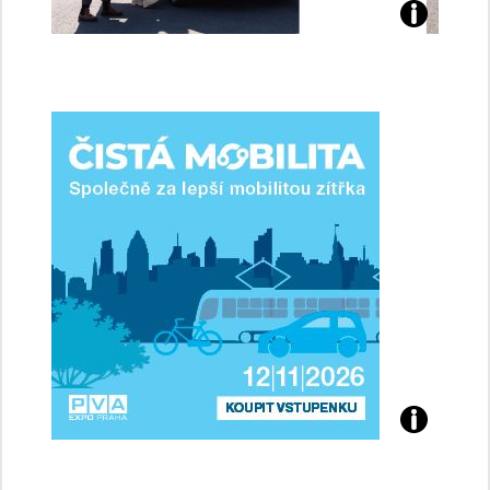
Jaké
jsme
ženy-
řidičky
Přijďte
na