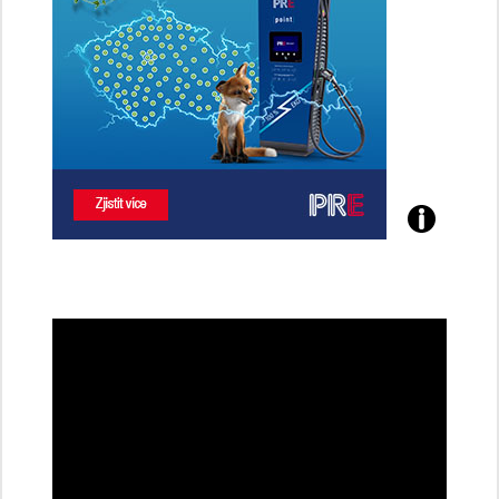
Poznejte
všechny
dobíjecí
stanice
PRE