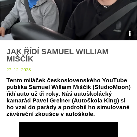
MOO
JAK ŘÍDÍ SAMUEL WILLIAM
foto
MIŠČÍK
YT
27. 12. 2023
vide
Tento miláček československého YouTube
publika Samuel William Miščík (StudioMoon)
TenS
řídí auto už tři roky. Náš autoškolácký
kamarád Pavel Greiner (Autoškola King) si
ho vzal do parády a podrobil ho simulované
závěreční zkoušce v autoškole.