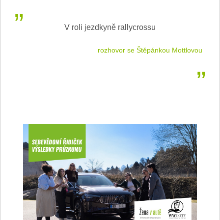
V roli jezdkyně rallycrossu
LEA
 jízdu
rozhovor se Štěpánkou Mottlovou