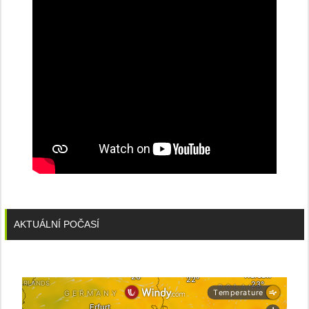
stanice
PRE
AKTUÁLNÍ POČASÍ