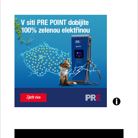
jsme
ženy-
řidičky
Poznejte
všechny
dobíjecí