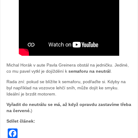
Michal Horák v aute Pavla Greinera obstál na jedničku. Jediné,
co mu pavel vytkl je dojíždění k
semaforu na neutrál
.
Rada zní: pokud se blížíte k semaforu, podřaďte si. Kdyby na
byl například na vozovce lehčí sníh, může dojít ke smyku.
Ideální je brzdit motorem.
Vyřadit do neutrálu se má, až když opravdu zastavíme třeba
na červené.
)
Sdílet článek:
Facebook