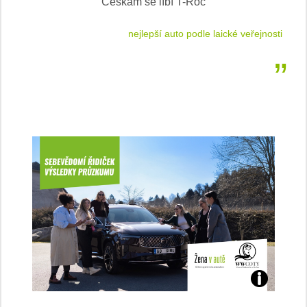
Češkám se líbí T-Roc
 cestu
nejlepší auto podle laické veřejnosti
Jaké