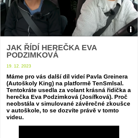
Eva
JAK ŘÍDÍ HEREČKA EVA
Podz
PODZIMKOVÁ
foto
19. 12. 2023
YT
Máme pro vás další díl videí Pavla Greinera
(Autoškoly King) na platformě TenSmlsal.
vide
Tentokráte usedla za volant krásná řidička a
herečka Eva Podzimková (Josífková). Proč
TenS
neobstála v simulované závěrečné zkoušce
v autoškole, to se dozvíte právě v tomto
videu.