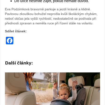
Do ulice nesmíte zajet, pokud nemáte důvod.
Eva Podzimková bravurně parkuje a jezdí krásně a klidně.
Pavlovou zkouškou bohužel neprošla kvůli školáckým chybám,
neboť občas jela vyšší rychlostí, nedostatečně se podívala při
přednosti zpravan a neměla ruce při řízení stále na volantu.
Sdílet článek:
Facebook
Další články: