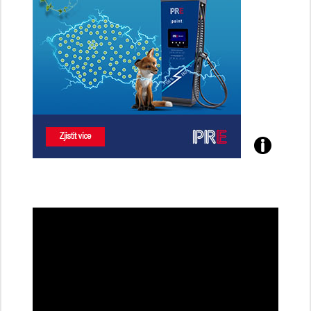
Poznejte
všechny
dobíjecí
stanice
PRE