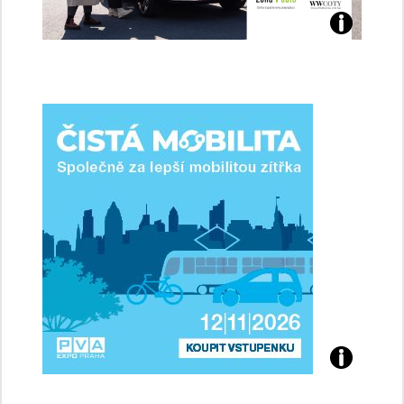
Jaké
jsme
ženy-
řidičky
Přijďte