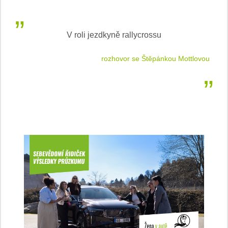
LEAF od Nissan je Světovým ženským autem roku
tlovou
podle WWCOTY