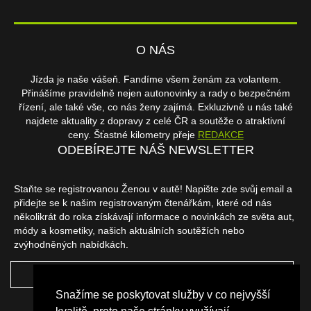
O NÁS
Jízda je naše vášeň. Fandíme všem ženám za volantem.
Přinášíme pravidelně nejen autonovinky a rady o bezpečném
řízení, ale také vše, co nás ženy zajímá. Exkluzivně u nás také
najdete aktuality z dopravy z celé ČR a soutěže o atraktivní
ceny. Šťastné kilometry přeje
REDAKCE
ODEBÍREJTE NÁŠ NEWSLETTER
Staňte se registrovanou Ženou v autě! Napište zde svůj email a
přidejte se k našim registrovaným čtenářkám, které od nás
několikrát do roka získávají informace o novinkách ze světa aut,
módy a kosmetiky, našich aktuálních soutěžích nebo
zvýhodněných nabídkách.
ODEBÍRAT
Snažíme se poskytovat služby v co nejvyšší
NAŠI PARTNEŘI