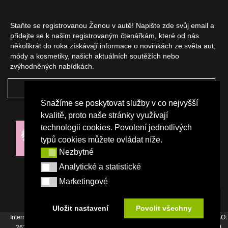
Staňte se registrovanou Ženou v autě! Napište zde svůj email a
přidejte se k našim registrovaným čtenářkám, které od nás
několikrát do roka získávají informace o novinkách ze světa aut,
módy a kosmetiky, našich aktuálních soutěžích nebo
zvýhodněných nabídkách.
ODEBÍRAT
Snažíme se poskytovat služby v co nejvyšší
NAŠI PARTNEŘI
kvalitě, proto naše stránky využívají
technologii cookies. Povolení jednotlivých
typů cookies můžete ovládat níže.
Nezbytné
Nezbytné
Analytické a statistické
Analytické a statistické
Marketingové
Marketingové
Uložit nastavení
Povolit všechny
Internetový magazín Žena v autě vydává vydavatelství Srdce Evropy s.r.o., IČO:
26744007, Bořivojova 17, Praha 3, Tel. : +420 222 726 364 |
Napište nám
|