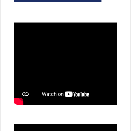
všechny
dobíjecí
stanice
PRE