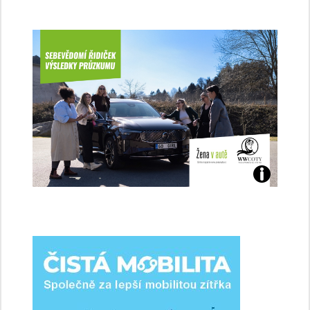
Jaké
jsme
ženy-
řidičky