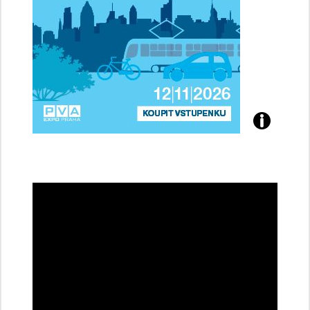
Přijďte
na
konferenci