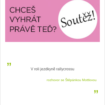
V roli jezdkyně rallycrossu
LEA
 jízdu
rozhovor se Štěpánkou Mottlovou