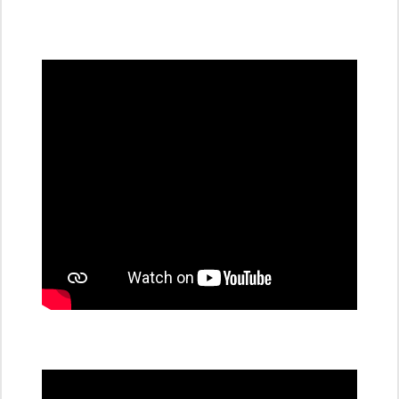
všechny
dobíjecí
stanice
PRE