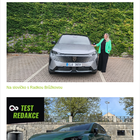
Na slovíčko s Radkou Brůžkovou