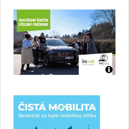
Jaké
jsme
ženy-
řidičky