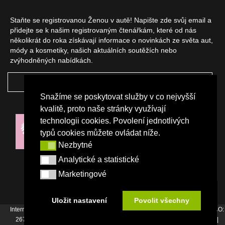
Staňte se registrovanou Ženou v autě! Napište zde svůj email a
přidejte se k našim registrovaným čtenářkám, které od nás
několikrát do roka získávají informace o novinkách ze světa aut,
módy a kosmetiky, našich aktuálních soutěžích nebo
zvýhodněných nabídkách.
ODEBÍRAT
Snažíme se poskytovat služby v co nejvyšší
NAŠI PARTNEŘI
kvalitě, proto naše stránky využívají
technologii cookies. Povolení jednotlivých
typů cookies můžete ovládat níže.
Nezbytné
Nezbytné
Analytické a statistické
Analytické a statistické
Marketingové
Marketingové
Uložit nastavení
Povolit všechny
Internetový magazín Žena v autě vydává vydavatelství Srdce Evropy s.r.o., IČO:
26744007, Bořivojova 17, Praha 3, Tel. : +420 222 726 364 |
Napište nám
|