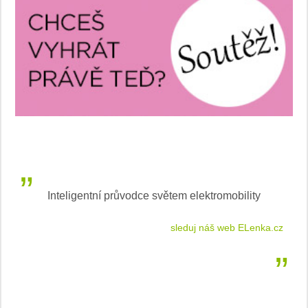
ektromobility
Základy správného poutání autosedačk
j náš web ELenka.cz
stručně o autos