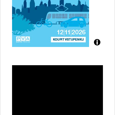
Přijďte
na
konferenci