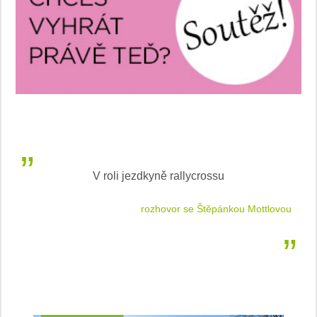
V roli jezdkyně rallycrossu
LEA
 jízdu
rozhovor se Štěpánkou Mottlovou