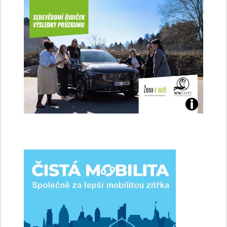
Jaké
jsme
ženy-
řidičky