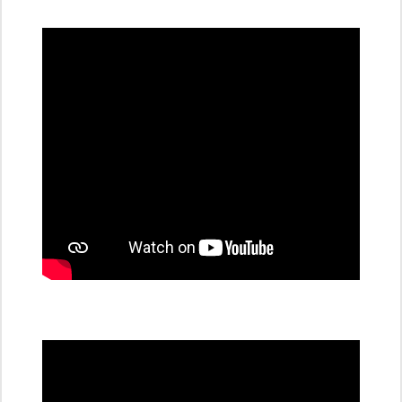
dobíjecí
stanice
PRE