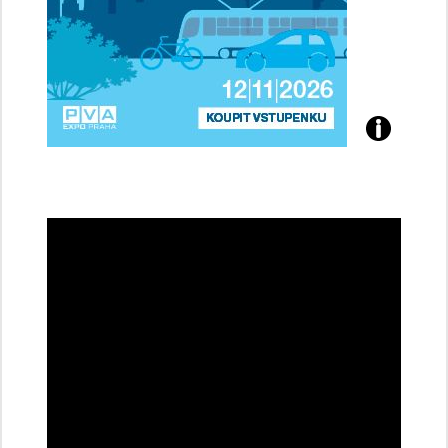
Přijďte
na
konferenci