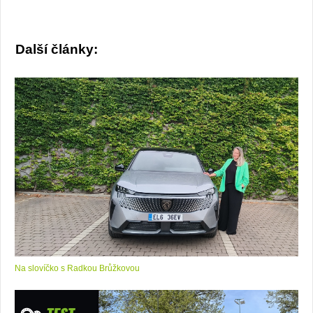
Další články:
Na slovíčko s Radkou Brůžkovou