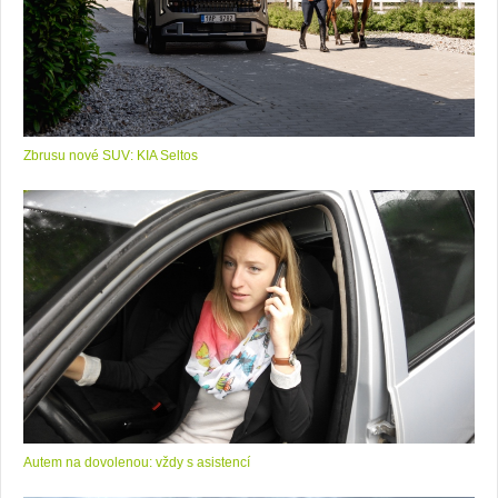
Zbrusu nové SUV: KIA Seltos
Autem na dovolenou: vždy s asistencí