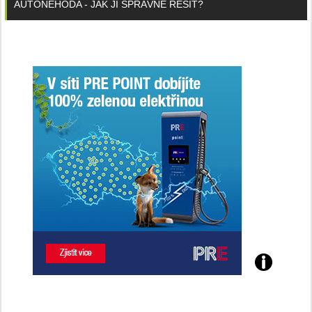
AUTONEHODA - JAK JI SPRÁVNĚ ŘEŠIT?
Poznejte
všechny