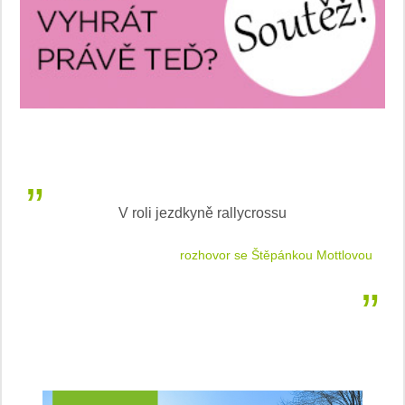
V roli jezdkyně rallycrossu
LEA
 jízdu
rozhovor se Štěpánkou Mottlovou