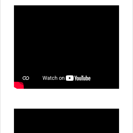
dobíjecí
stanice
PRE