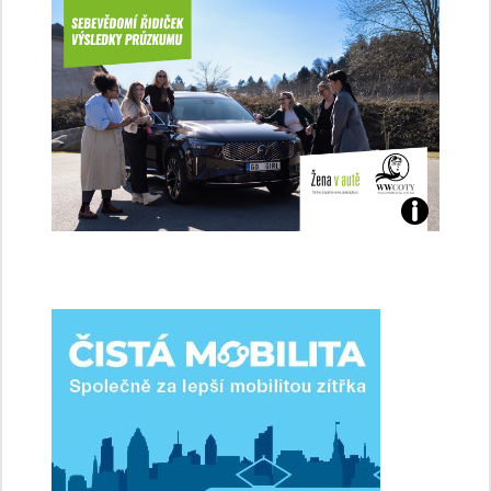
Jaké
jsme
ženy-
řidičky