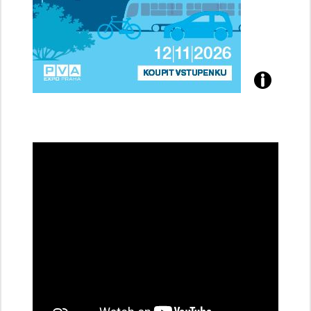
Přijďte
na
konferenci