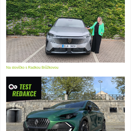
Na slovíčko s Radkou Brůžkovou