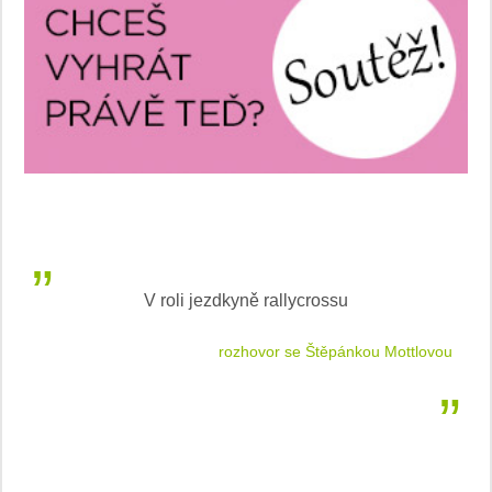
V roli jezdkyně rallycrossu
LEA
 jízdu
rozhovor se Štěpánkou Mottlovou