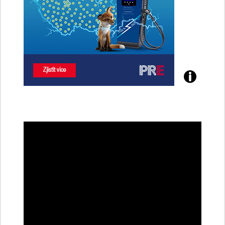
Poznejte
všechny
dobíjecí
stanice
PRE