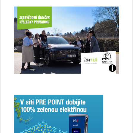
Jaké
jsme
ženy-
řidičky