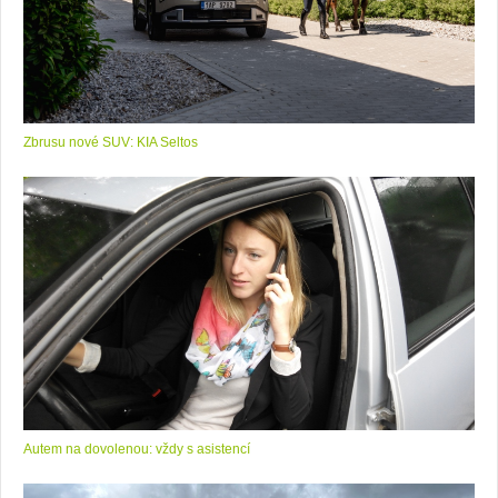
Zbrusu nové SUV: KIA Seltos
Autem na dovolenou: vždy s asistencí