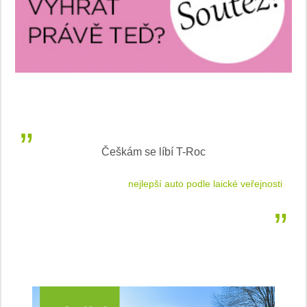
Češkám se líbí T-Roc
 cestu
nejlepší auto podle laické veřejnosti