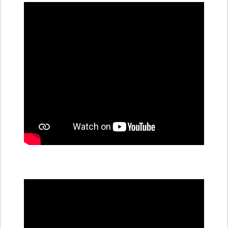
dobíjecí
stanice
PRE