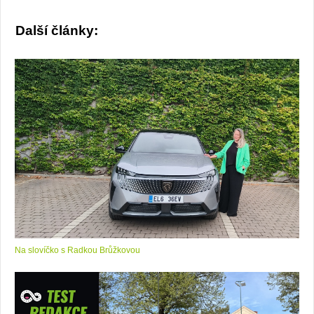
Další články:
Na slovíčko s Radkou Brůžkovou