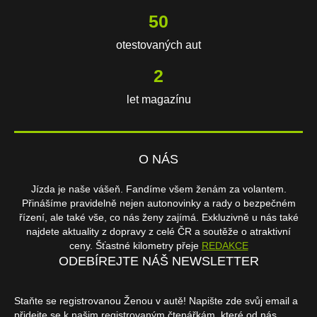
106
otestovaných aut
3
let magazínu
O NÁS
Jízda je naše vášeň. Fandíme všem ženám za volantem.
Přinášíme pravidelně nejen autonovinky a rady o bezpečném
řízení, ale také vše, co nás ženy zajímá. Exkluzivně u nás také
najdete aktuality z dopravy z celé ČR a soutěže o atraktivní
ceny. Šťastné kilometry přeje
REDAKCE
ODEBÍREJTE NÁŠ NEWSLETTER
Staňte se registrovanou Ženou v autě! Napište zde svůj email a
přidejte se k našim registrovaným čtenářkám, které od nás