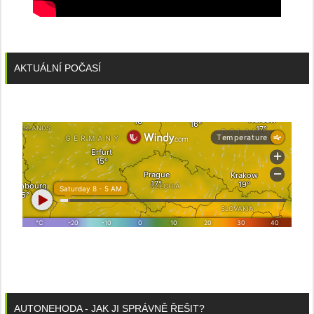
AKTUÁLNÍ POČASÍ
AUTONEHODA - JAK JI SPRÁVNĚ ŘEŠIT?