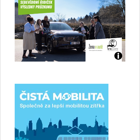
Jaké
jsme
ženy-
řidičky