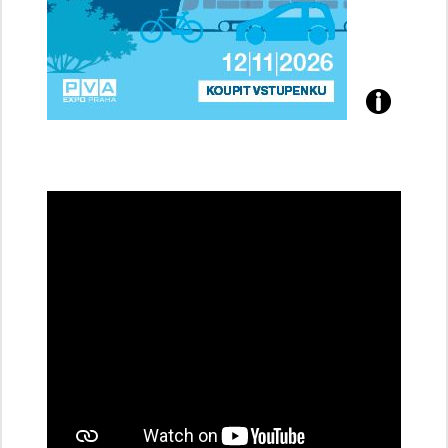
Přijďte
na
konferenci