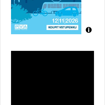
Přijďte
na
konferenci