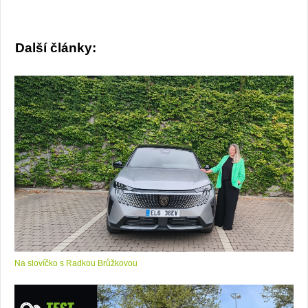
Další články:
Na slovíčko s Radkou Brůžkovou