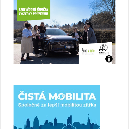
Jaké
jsme
ženy-
řidičky