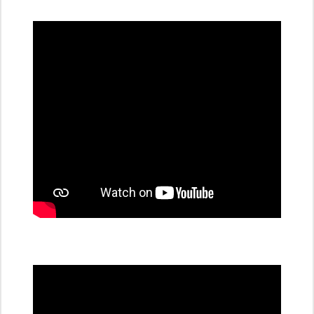
dobíjecí
stanice
PRE