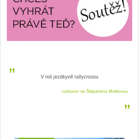
V roli jezdkyně rallycrossu
LEA
 jízdu
rozhovor se Štěpánkou Mottlovou