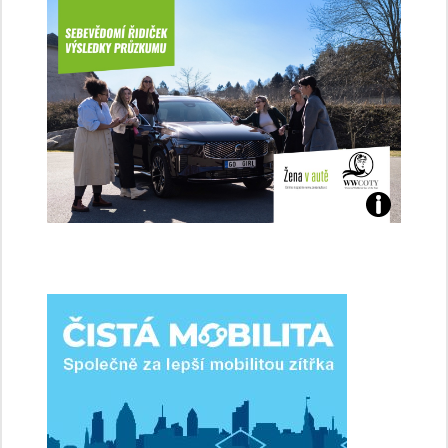
Jaké
jsme
ženy-
řidičky