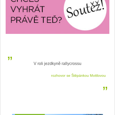
V roli jezdkyně rallycrossu
LEA
 jízdu
rozhovor se Štěpánkou Mottlovou