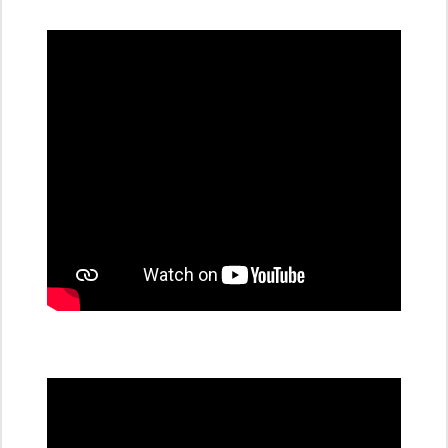
dobíjecí
stanice
PRE