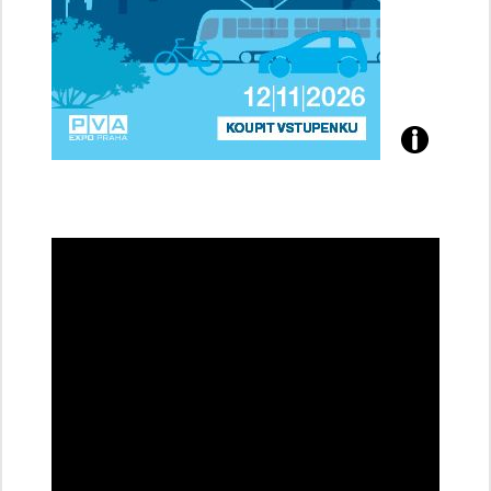
Přijďte
na
konferenci