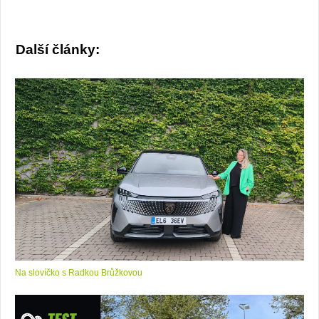
Další články:
Na slovíčko s Radkou Brůžkovou