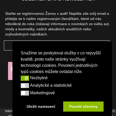
Staňte se registrovanou Ženou v autě! Napište zde svůj email a
přidejte se k našim registrovaným čtenářkám, které od nás
několikrát do roka získávají informace o novinkách ze světa aut,
módy a kosmetiky, našich aktuálních soutěžích nebo
zvýhodněných nabídkách.
ODEBÍRAT
Snažíme se poskytovat služby v co nejvyšší
NAŠI PARTNEŘI
kvalitě, proto naše stránky využívají
technologii cookies. Povolení jednotlivých
typů cookies můžete ovládat níže.
Nezbytné
Nezbytné
Analytické a statistické
Analytické a statistické
Marketingové
Marketingové
Uložit nastavení
Povolit všechny
Internetový magazín Žena v autě vydává vydavatelství Srdce Evropy s.r.o., IČO: