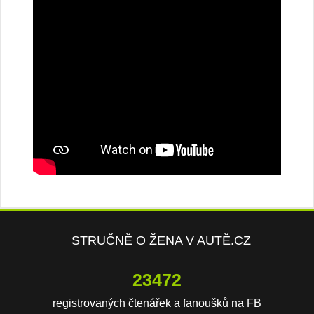
STRUČNĚ O ŽENA V AUTĚ.CZ
23472
registrovaných čtenářek a fanoušků na FB