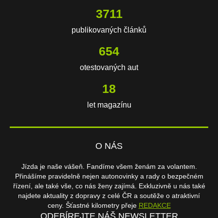
3711
publikovaných článků
654
otestovaných aut
18
let magazínu
O NÁS
Jízda je naše vášeň. Fandíme všem ženám za volantem.
Přinášíme pravidelně nejen autonovinky a rady o bezpečném
řízení, ale také vše, co nás ženy zajímá. Exkluzivně u nás také
najdete aktuality z dopravy z celé ČR a soutěže o atraktivní
ceny. Šťastné kilometry přeje
REDAKCE
ODEBÍREJTE NÁŠ NEWSLETTER