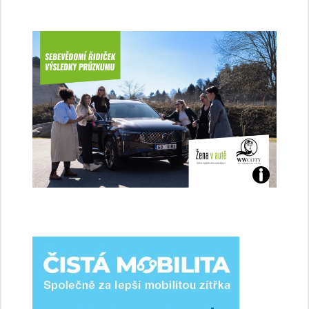
Jaké
jsme
ženy-
řidičky