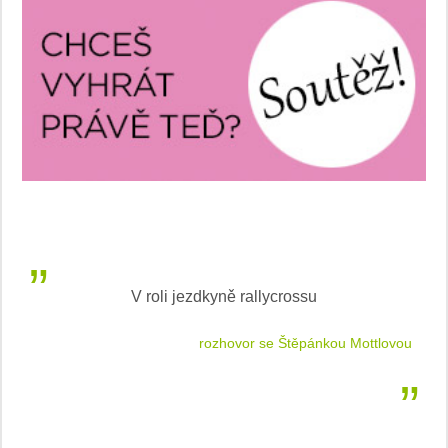
V roli jezdkyně rallycrossu
LEA
 jízdu
rozhovor se Štěpánkou Mottlovou