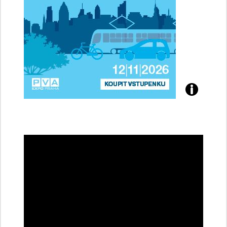
Přijďte
na
konferenci