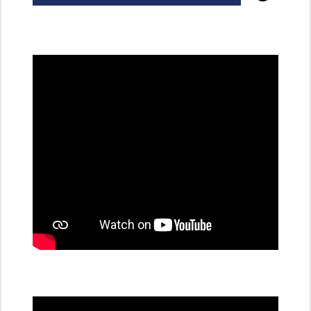
všechny
dobíjecí
stanice
PRE