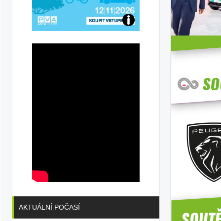
Přijďte
na
konferenci
AKTUÁLNÍ POČASÍ