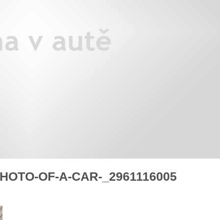
áklady správného poutání
Zabavte děti na cestách
autosedačky
překvapivé rady pro bezpečnou
stručně o autosedačkách
HOTO-OF-A-CAR-_2961116005