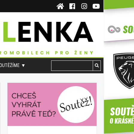
OUTĚŽÍME