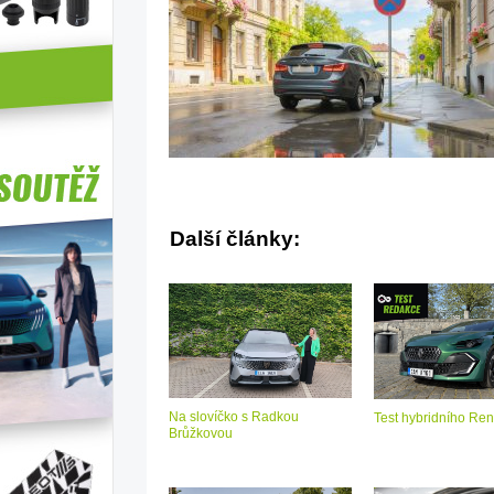
Další články:
Na slovíčko s Radkou
Test hybridního Ren
Brůžkovou