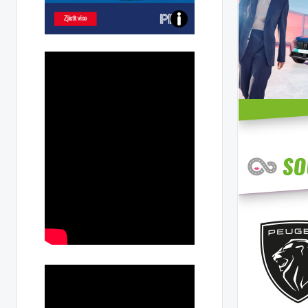
Poznejte
všechny
dobíjecí
stanice
PRE