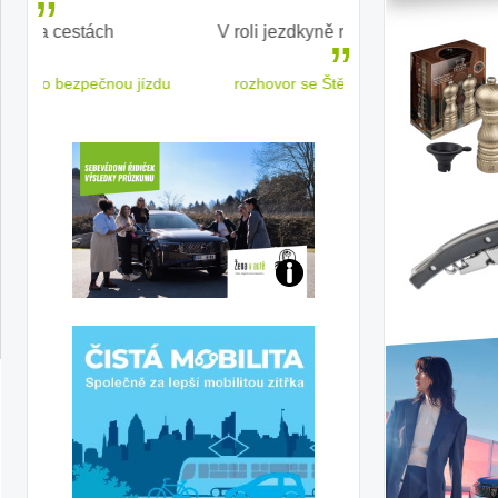
V roli jezdkyně rallycrossu
LEAF od Nissa
ženským a
 jízdu
rozhovor se Štěpánkou Mottlovou
Jaké
jsme
ženy-
řidičky