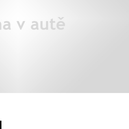
X3: auto roku z pohledu žen
Jak pečovat o auto po zim
Auto mého srdce 2026
rady na