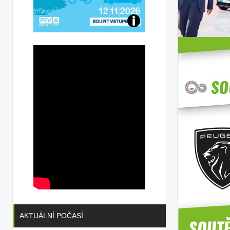
Přijďte
na
konferenci
AKTUÁLNÍ POČASÍ