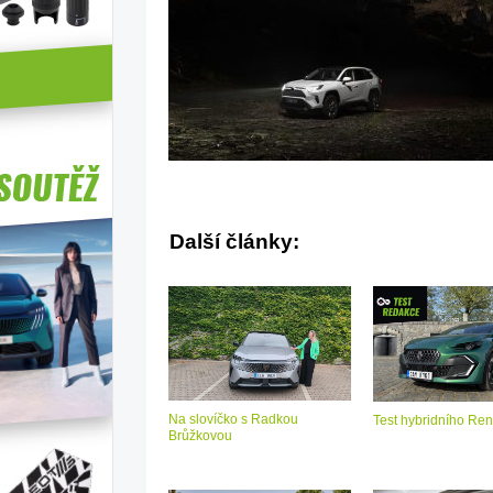
Další články:
Na slovíčko s Radkou
Test hybridního Ren
Brůžkovou