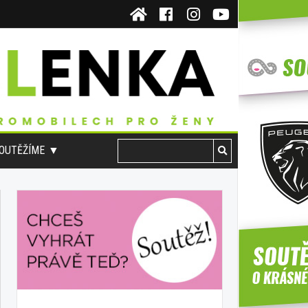
OUTĚŽÍME