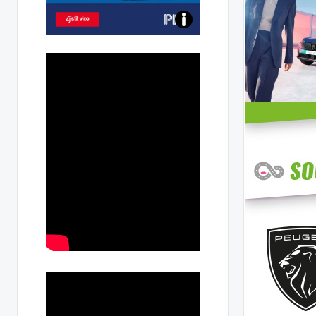
Poznejte
všechny
dobíjecí
stanice
PRE