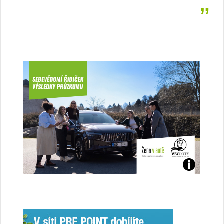
Jaké
jsme
ženy-