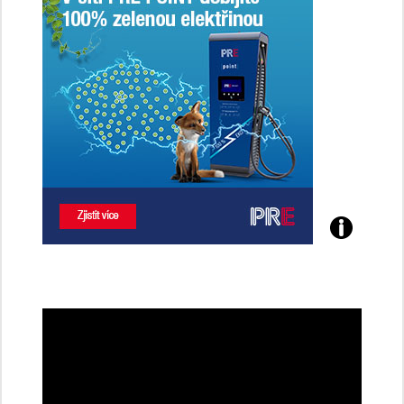
řidičky
Poznejte
všechny
dobíjecí
stanice
PRE