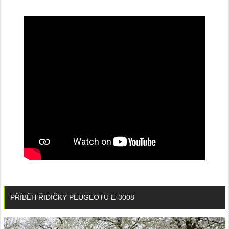
PŘÍBĚH ŘIDIČKY PEUGEOTU E-3008