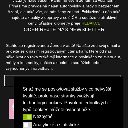
Jízda je naše vášeň. Fandíme všem ženám za volantem.
Přinášíme pravidelně nejen autonovinky a rady o bezpečném
řízení, ale také vše, co nás ženy zajímá. Exkluzivně u nás také
najdete aktuality z dopravy z celé ČR a soutěže o atraktivní
ceny. Šťastné kilometry přeje
REDAKCE
ODEBÍREJTE NÁŠ NEWSLETTER
Staňte se registrovanou Ženou v autě! Napište zde svůj email a
přidejte se k našim registrovaným čtenářkám, které od nás
několikrát do roka získávají informace o novinkách ze světa aut,
módy a kosmetiky, našich aktuálních soutěžích nebo
zvýhodněných nabídkách.
ODEBÍRAT
Snažíme se poskytovat služby v co nejvyšší
NAŠI PARTNEŘI
kvalitě, proto naše stránky využívají
technologii cookies. Povolení jednotlivých
typů cookies můžete ovládat níže.
Nezbytné
Nezbytné
Analytické a statistické
Analytické a statistické