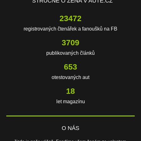
STRUČNĚ O ŽENA V AUTĚ.CZ
23472
registrovaných čtenářek a fanoušků na FB
3709
publikovaných článků
653
otestovaných aut
18
let magazínu
O NÁS