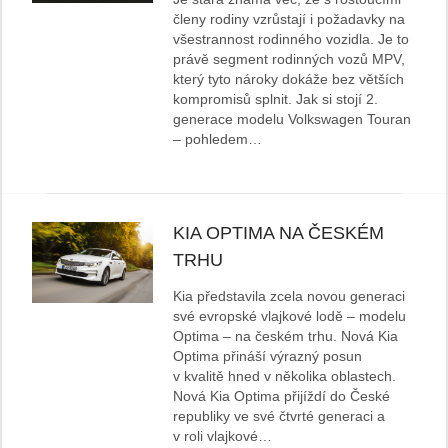
členy rodiny vzrůstají i požadavky na
všestrannost rodinného vozidla. Je to
právě segment rodinných vozů MPV,
který tyto nároky dokáže bez větších
kompromisů splnit. Jak si stojí 2.
generace modelu Volkswagen Touran
– pohledem…
KIA OPTIMA NA ČESKÉM
TRHU
Kia představila zcela novou generaci
své evropské vlajkové lodě – modelu
Optima – na českém trhu. Nová Kia
Optima přináší výrazný posun
v kvalitě hned v několika oblastech.
Nová Kia Optima přijíždí do České
republiky ve své čtvrté generaci a
v roli vlajkové…