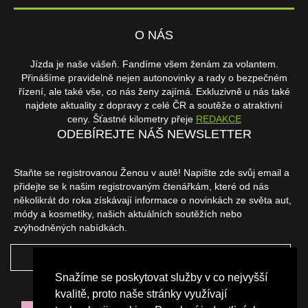
O NÁS
Jízda je naše vášeň. Fandíme všem ženám za volantem.
Přinášíme pravidelně nejen autonovinky a rady o bezpečném
řízení, ale také vše, co nás ženy zajímá. Exkluzivně u nás také
najdete aktuality z dopravy z celé ČR a soutěže o atraktivní
ceny. Šťastné kilometry přeje
REDAKCE
ODEBÍREJTE NÁŠ NEWSLETTER
Staňte se registrovanou Ženou v autě! Napište zde svůj email a
přidejte se k našim registrovaným čtenářkám, které od nás
několikrát do roka získávají informace o novinkách ze světa aut,
módy a kosmetiky, našich aktuálních soutěžích nebo
zvýhodněných nabídkách.
ODEBÍRAT
Snažíme se poskytovat služby v co nejvyšší
NAŠI PARTNEŘI
kvalitě, proto naše stránky využívají