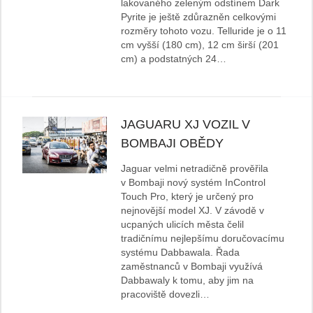
lakovaného zeleným odstínem Dark
Pyrite je ještě zdůrazněn celkovými
rozměry tohoto vozu. Telluride je o 11
cm vyšší (180 cm), 12 cm širší (201
cm) a podstatných 24…
JAGUARU XJ VOZIL V
BOMBAJI OBĚDY
Jaguar velmi netradičně prověřila
v Bombaji nový systém InControl
Touch Pro, který je určený pro
nejnovější model XJ. V závodě v
ucpaných ulicích města čelil
tradičnímu nejlepšímu doručovacímu
systému Dabbawala. Řada
zaměstnanců v Bombaji využívá
Dabbawaly k tomu, aby jim na
pracoviště dovezli…