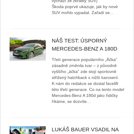
vychází ze zkratky SUV)
Škoda poprvé ukazuje, jak by nové
SUV mohlo vypadat. Zařadí se…
NÁŠ TEST: ÚSPORNÝ
MERCEDES-BENZ A 180D
Třetí generace populárního „Áčka“
zásadně změnila tvar – z původně
vyššího „áčka“ zde stojí sportovně
střižený hatchback s nižší karoserií.
K nám do redakce se dostal facelift
této třetí generace. Co na tento model
Mercedes-Benz A 180d jako řidičky
říkáme, se dozvíte…
LUKÁŠ BAUER VSADIL NA