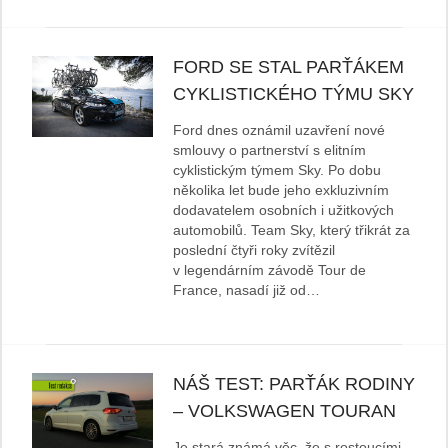
FORD SE STAL PARŤÁKEM
CYKLISTICKÉHO TÝMU SKY
Ford dnes oznámil uzavření nové
smlouvy o partnerství s elitním
cyklistickým týmem Sky. Po dobu
několika let bude jeho exkluzivním
dodavatelem osobních i užitkových
automobilů. Team Sky, který třikrát za
poslední čtyři roky zvítězil
v legendárním závodě Tour de
France, nasadí již od…
NÁŠ TEST: PARŤÁK RODINY
– VOLKSWAGEN TOURAN
Je stará známá věc, že s rostoucími