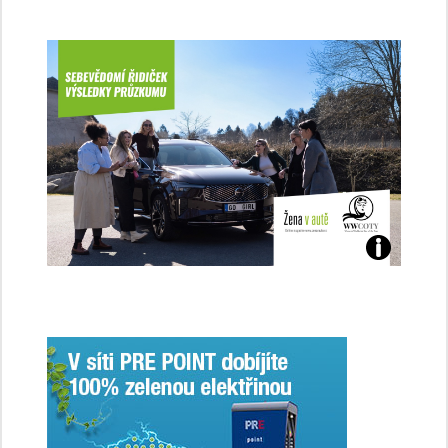
Jaké
jsme
ženy-
řidičky