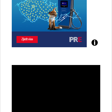
Poznejte
všechny
dobíjecí
stanice
PRE