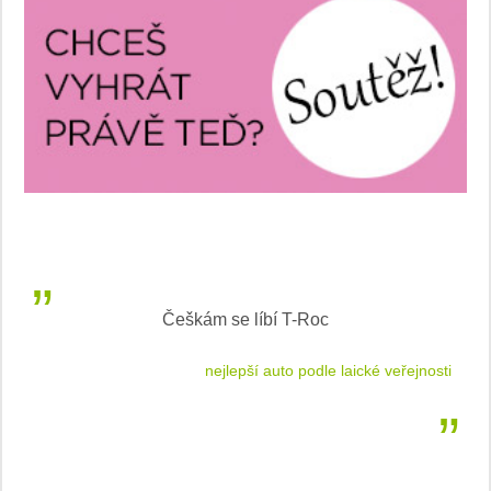
Češkám se líbí T-Roc
 cestu
nejlepší auto podle laické veřejnosti