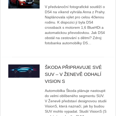
V předvánoční fotografické soutěží o
DS4 na víkend vyhrála Anna z Prahy.
Naplánovala výlet pro celou 4členou
rodinu. K dispozici jí byla DS4
crossback s motorem 1,6 BlueHDi a
automatickou převodovkou. Jak DS4
obstál na cestování s dětmi? Zdroj:
fotobanka automobilky DS…
ŠKODA PŘIPRAVUJE SVÉ
SUV – V ŽENEVĚ ODHALÍ
VISION S
Automobilka Škoda plánuje nastoupit
do velmi oblíbeného segmentu SUV.
V Ženevě představí designovou studii
VisionS, která naznačí, jak by budou
SUV mohlo vypadat. Studií VisionS (S