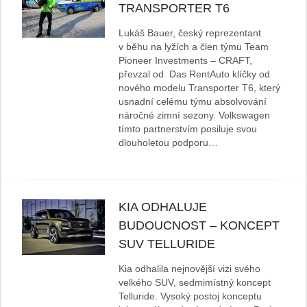
TRANSPORTER T6
Lukáš Bauer, český reprezentant
v běhu na lyžích a člen týmu Team
Pioneer Investments – CRAFT,
převzal od Das RentAuto klíčky od
nového modelu Transporter T6, který
usnadní celému týmu absolvování
náročné zimní sezony. Volkswagen
tímto partnerstvím posiluje svou
dlouholetou podporu…
KIA ODHALUJE
BUDOUCNOST – KONCEPT
SUV TELLURIDE
Kia odhalila nejnovější vizi svého
velkého SUV, sedmimístný koncept
Telluride. Vysoký postoj konceptu