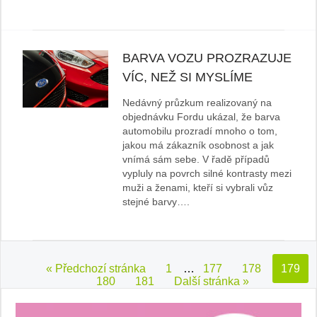
BARVA VOZU PROZRAZUJE
VÍC, NEŽ SI MYSLÍME
Nedávný průzkum realizovaný na
objednávku Fordu ukázal, že barva
automobilu prozradí mnoho o tom,
jakou má zákazník osobnost a jak
vnímá sám sebe. V řadě případů
vypluly na povrch silné kontrasty mezi
muži a ženami, kteří si vybrali vůz
stejné barvy….
« Předchozí stránka
1
…
177
178
179
180
181
Další stránka »