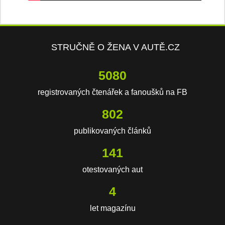
STRUČNĚ O ŽENA V AUTĚ.CZ
6958
registrovaných čtenářek a fanoušků na FB
1098
publikovaných článků
193
otestovaných aut
6
let magazínu