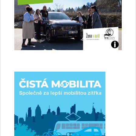
Jaké
jsme
ženy-
řidičky