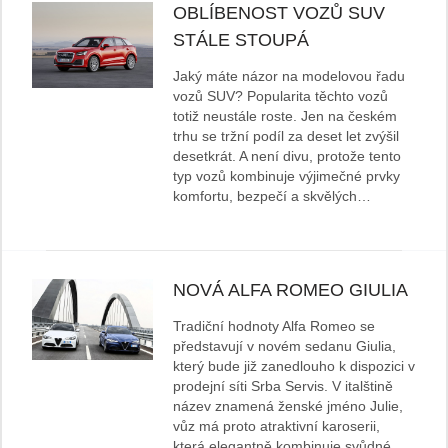
OBLÍBENOST VOZŮ SUV
STÁLE STOUPÁ
Jaký máte názor na modelovou řadu
vozů SUV? Popularita těchto vozů
totiž neustále roste. Jen na českém
trhu se tržní podíl za deset let zvýšil
desetkrát. A není divu, protože tento
typ vozů kombinuje výjimečné prvky
komfortu, bezpečí a skvělých…
NOVÁ ALFA ROMEO GIULIA
Tradiční hodnoty Alfa Romeo se
představují v novém sedanu Giulia,
který bude již zanedlouho k dispozici v
prodejní síti Srba Servis. V italštině
název znamená ženské jméno Julie,
vůz má proto atraktivní karoserii,
která elegantně kombinuje svůdné