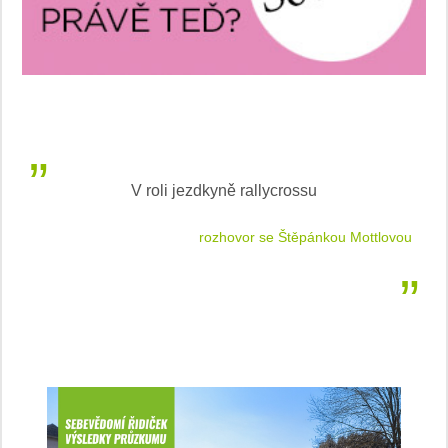
V roli jezdkyně rallycrossu
LEA
 jízdu
rozhovor se Štěpánkou Mottlovou