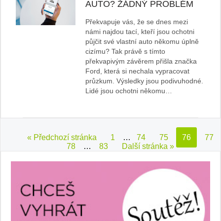
AUTO? ŽÁDNÝ PROBLÉM
Překvapuje vás, že se dnes mezi
námi najdou tací, kteří jsou ochotni
půjčit své vlastní auto někomu úplně
cizímu? Tak právě s tímto
překvapivým závěrem přišla značka
Ford, která si nechala vypracovat
průzkum. Výsledky jsou podivuhodné.
Lidé jsou ochotni někomu…
« Předchozí stránka
1
…
74
75
76
77
78
…
83
Další stránka »