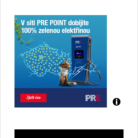
Poznejte
všechny
dobíjecí