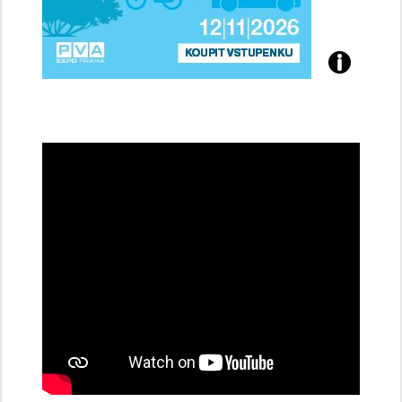
Přijďte
na
konferenci