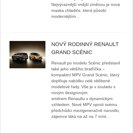
Nejvýraznější vnější změnou je nová
maska chladiče, která působí
modernějším…
NOVÝ RODINNÝ RENAULT
GRAND SCÉNIC
Renault po modelu Scénic představil
také jeho většího bratříčka –
kompaktní MPV Grand Scénic, který
doplňuje nabídku celé oblíbené
modelové řady. Vše je v souladu s
novým designovým
směrem Renaultu s dynamickým
vzhledem. Nové MPV oproti svému
předchůdci mezigeneračně narostlo,
zájemce láká na až na 7 míst…