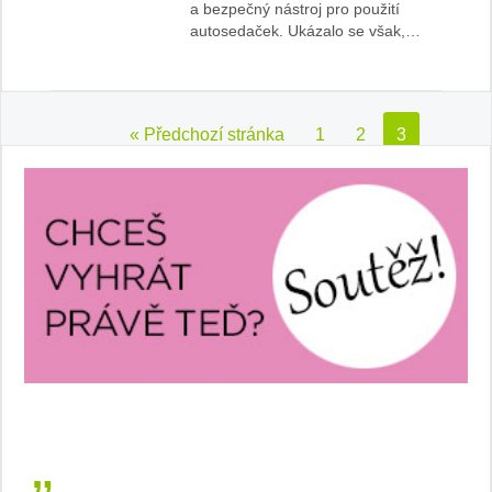
a bezpečný nástroj pro použití
autosedaček. Ukázalo se však,…
« Předchozí stránka
1
2
3