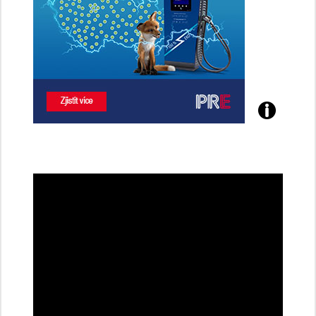
Poznejte
všechny
dobíjecí
stanice
PRE