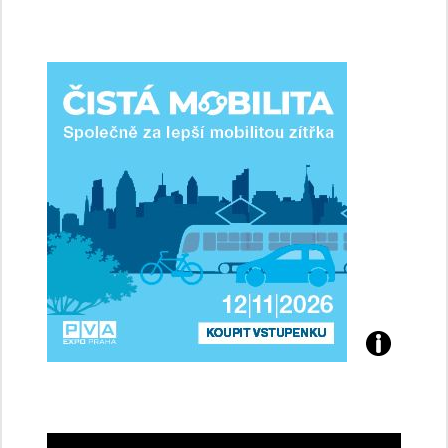
jsme
ženy-
řidičky
Přijďte
na
konferenci