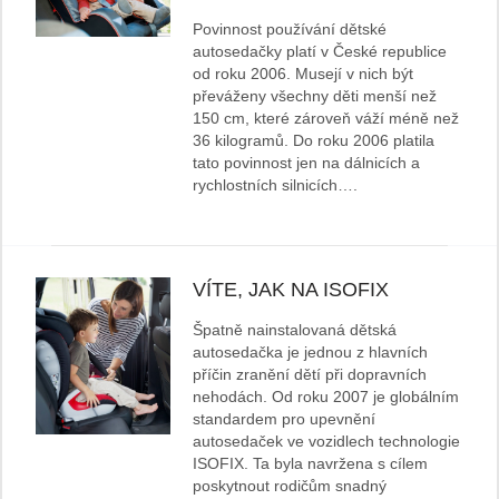
Povinnost používání dětské
autosedačky platí v České republice
od roku 2006. Musejí v nich být
převáženy všechny děti menší než
150 cm, které zároveň váží méně než
36 kilogramů. Do roku 2006 platila
tato povinnost jen na dálnicích a
rychlostních silnicích….
VÍTE, JAK NA ISOFIX
Špatně nainstalovaná dětská
autosedačka je jednou z hlavních
příčin zranění dětí při dopravních
nehodách. Od roku 2007 je globálním
standardem pro upevnění
autosedaček ve vozidlech technologie
ISOFIX. Ta byla navržena s cílem
poskytnout rodičům snadný