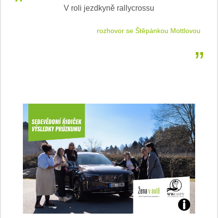
V roli jezdkyně rallycrossu
LEA
 jízdu
rozhovor se Štěpánkou Mottlovou
Jaké