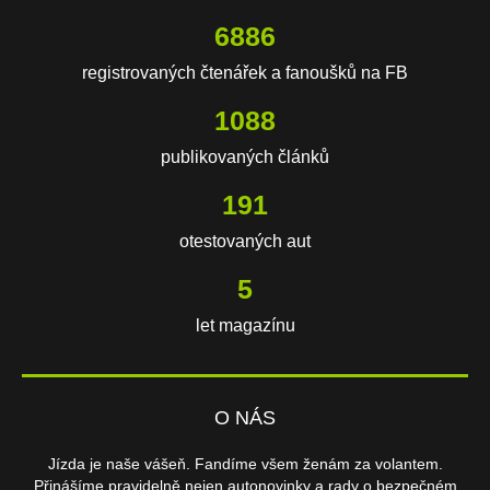
8896
registrovaných čtenářek a fanoušků na FB
1405
publikovaných článků
247
otestovaných aut
7
let magazínu
O NÁS
Jízda je naše vášeň. Fandíme všem ženám za volantem.
Přinášíme pravidelně nejen autonovinky a rady o bezpečném