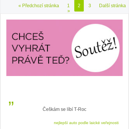
« Předchozí stránka
1
2
3
Další stránka
»
Češkám se líbí T-Roc
 cestu
nejlepší auto podle laické veřejnosti