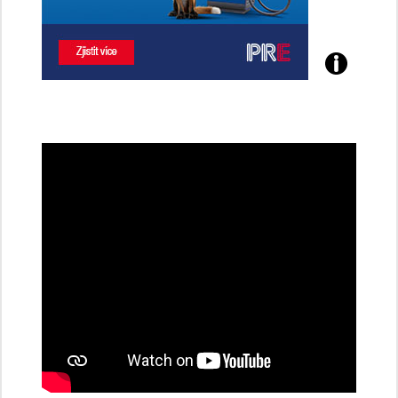
Poznejte
všechny
dobíjecí
stanice
PRE