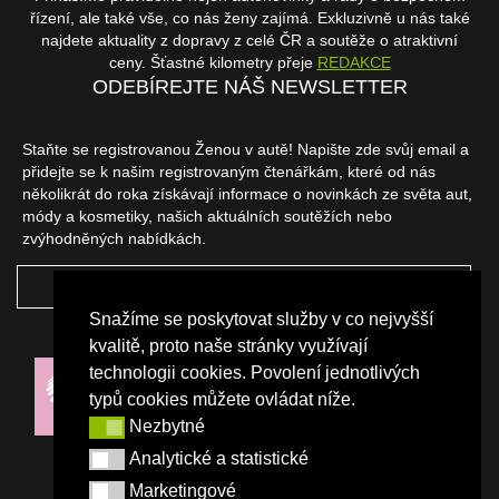
řízení, ale také vše, co nás ženy zajímá. Exkluzivně u nás také
najdete aktuality z dopravy z celé ČR a soutěže o atraktivní
ceny. Šťastné kilometry přeje
REDAKCE
ODEBÍREJTE NÁŠ NEWSLETTER
Staňte se registrovanou Ženou v autě! Napište zde svůj email a
přidejte se k našim registrovaným čtenářkám, které od nás
několikrát do roka získávají informace o novinkách ze světa aut,
módy a kosmetiky, našich aktuálních soutěžích nebo
zvýhodněných nabídkách.
ODEBÍRAT
Snažíme se poskytovat služby v co nejvyšší
NAŠI PARTNEŘI
kvalitě, proto naše stránky využívají
technologii cookies. Povolení jednotlivých
typů cookies můžete ovládat níže.
Nezbytné
Nezbytné
Analytické a statistické
Analytické a statistické
Marketingové
Marketingové