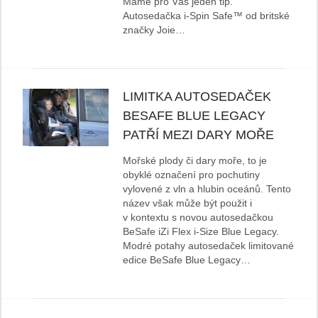
Máme pro Vás jeden tip.
Autosedačka i-Spin Safe™ od britské
značky Joie…
LIMITKA AUTOSEDAČEK
BESAFE BLUE LEGACY
PATŘÍ MEZI DARY MOŘE
Mořské plody či dary moře, to je
obyklé označení pro pochutiny
vylovené z vln a hlubin oceánů. Tento
název však může být použit i
v kontextu s novou autosedačkou
BeSafe iZi Flex i-Size Blue Legacy.
Modré potahy autosedaček limitované
edice BeSafe Blue Legacy…