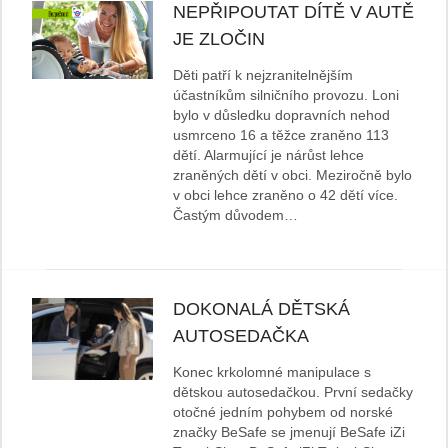
NEPŘIPOUTAT DÍTĚ V AUTĚ
JE ZLOČIN
Děti patří k nejzranitelnějším
účastníkům silničního provozu. Loni
bylo v důsledku dopravních nehod
usmrceno 16 a těžce zraněno 113
dětí. Alarmující je nárůst lehce
zraněných dětí v obci. Meziročně bylo
v obci lehce zraněno o 42 dětí více.
Častým důvodem…
DOKONALÁ DĚTSKÁ
AUTOSEDAČKA
Konec krkolomné manipulace s
dětskou autosedačkou. První sedačky
otočné jedním pohybem od norské
značky BeSafe se jmenují BeSafe iZi