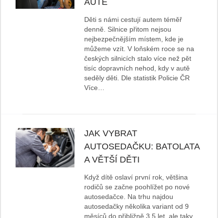
AUTĚ
Děti s námi cestují autem téměř
denně. Silnice přitom nejsou
nejbezpečnějším místem, kde je
můžeme vzít. V loňském roce se na
českých silnicích stalo více než pět
tisíc dopravních nehod, kdy v autě
seděly děti. Dle statistik Policie ČR
Více…
JAK VYBRAT
AUTOSEDAČKU: BATOLATA
A VĚTŠÍ DĚTI
Když dítě oslaví první rok, většina
rodičů se začne poohlížet po nové
autosedačce. Na trhu najdou
autosedačky několika variant od 9
měsíců do přibližně 3,5 let, ale taky