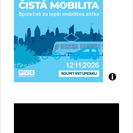
řidičky
Přijďte
na
konferenci