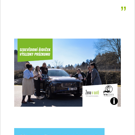
Jaké
jsme
ženy-