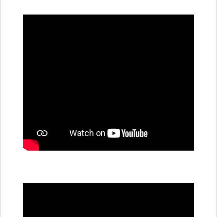
dobíjecí
stanice
PRE