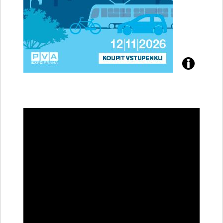
Přijďte
na
konferenci