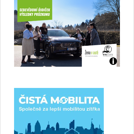
Jaké
jsme
ženy-
řidičky