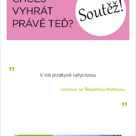
V roli jezdkyně rallycrossu
LEA
 jízdu
rozhovor se Štěpánkou Mottlovou