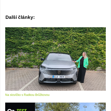
Další články:
Na slovíčko s Radkou Brůžkovou